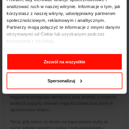
analizować ruch w naszej witrynie. Informacje o tym, jak
korzystasz z naszej witryny, udostępniamy partnerom
społecznościowym, reklamowym i analitycznym.
Partnerzy mogą połączyć te informacje z innymi danymi
otrzymanymi od Ciebie lub uzyskanymi podczas
korzystania z ich usług.
Zezwól na wszystkie
Podsumowanie
Parujące szyby w samochodzie to uciążliwy, ale
rozwiązywalny problem. Dbaj o odpowiednią wentylację,
Spersonalizuj
korzystaj z pochłaniaczy wilgoci i stosuj sprawdzone
metody na zapobieganie parowaniu szyb w aucie.
Regularne przeglądy wentylacji oraz dbałość o czystość
wnętrza pojazdu również mają kluczowe znaczenie w
ograniczaniu wilgoci.
Teraz, gdy wiesz, co działa na zaparowane szyby w
aucie, łatwiej poradzisz sobie z tym wyzwaniem i