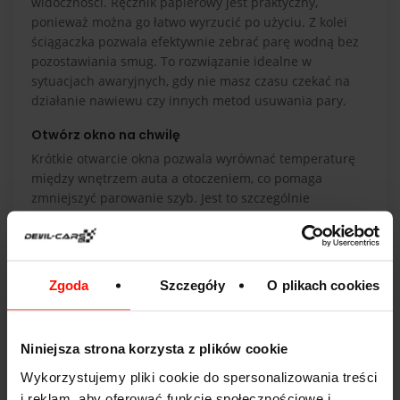
widoczności. Ręcznik papierowy jest praktyczny,
ponieważ można go łatwo wyrzucić po użyciu. Z kolei
ściągaczka pozwala efektywnie zebrać parę wodną bez
pozostawiania smug. To rozwiązanie idealne w
sytuacjach awaryjnych, gdy nie masz czasu czekać na
działanie nawiewu czy innych metod usuwania pary.
Otwórz okno na chwilę
Krótkie otwarcie okna pozwala wyrównać temperaturę
między wnętrzem auta a otoczeniem, co pomaga
zmniejszyć parowanie szyb. Jest to szczególnie
skuteczne w sytuacjach, gdy para wodna gromadzi się
intensywnie, np. podczas wsiadania do auta po deszczu
lub śniegu. Pamiętaj jednak, aby nie pozostawiać
otwartego okna na długo, aby uniknąć nadmiernego
Zgoda
Szczegóły
O plikach cookies
wychłodzenia wnętrza.
Niniejsza strona korzysta z plików cookie
Wykorzystujemy pliki cookie do spersonalizowania treści
i reklam, aby oferować funkcje społecznościowe i