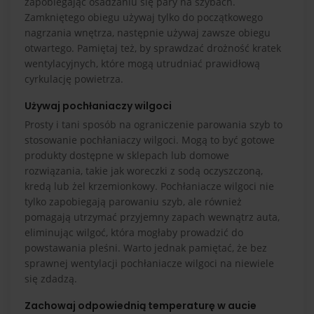
zapobiegając osadzaniu się pary na szybach.
Zamkniętego obiegu używaj tylko do początkowego
nagrzania wnętrza, następnie używaj zawsze obiegu
otwartego. Pamiętaj też, by sprawdzać drożność kratek
wentylacyjnych, które mogą utrudniać prawidłową
cyrkulację powietrza.
Używaj pochłaniaczy wilgoci
Prosty i tani sposób na ograniczenie parowania szyb to
stosowanie pochłaniaczy wilgoci. Mogą to być gotowe
produkty dostępne w sklepach lub domowe
rozwiązania, takie jak woreczki z sodą oczyszczoną,
kredą lub żel krzemionkowy. Pochłaniacze wilgoci nie
tylko zapobiegają parowaniu szyb, ale również
pomagają utrzymać przyjemny zapach wewnątrz auta,
eliminując wilgoć, która mogłaby prowadzić do
powstawania pleśni. Warto jednak pamiętać, że bez
sprawnej wentylacji pochłaniacze wilgoci na niewiele
się zdadzą.
Zachowaj odpowiednią temperaturę w aucie