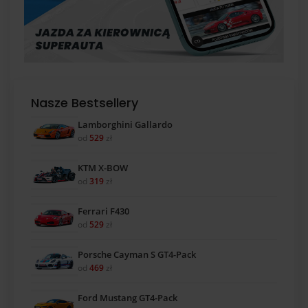
Nasze Bestsellery
Lamborghini Gallardo
od
529
zł
KTM X-BOW
od
319
zł
Ferrari F430
od
529
zł
Porsche Cayman S GT4-Pack
od
469
zł
Ford Mustang GT4-Pack