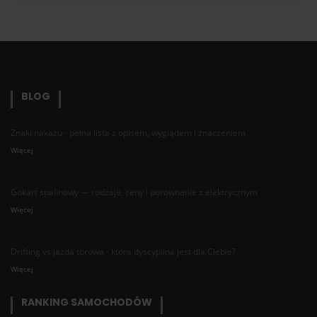
BLOG
Znaki nakazu - pełna lista z opisem, wyglądem i znaczeniem
Więcej
Gokart spalinowy — rodzaje, ceny i porównanie z elektrycznym
Więcej
Drifting vs jazda torowa - która dyscyplina jest dla Ciebie?
Więcej
RANKING SAMOCHODÓW