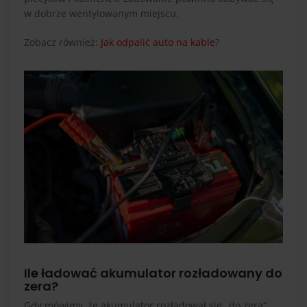
w dobrze wentylowanym miejscu.
Zobacz również:
Jak odpalić auto na kable
?
Ile ładować akumulator rozładowany do
zera?
Gdy mówimy, że akumulator rozładował się „do zera”,