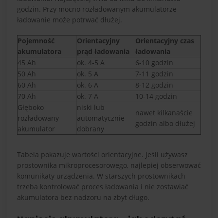
godzin. Przy mocno rozładowanym akumulatorze
ładowanie może potrwać dłużej.
Pojemność
Orientacyjny
Orientacyjny czas
akumulatora
prąd ładowania
ładowania
45 Ah
ok. 4-5 A
6-10 godzin
50 Ah
ok. 5 A
7-11 godzin
60 Ah
ok. 6 A
8-12 godzin
70 Ah
ok. 7 A
10-14 godzin
Głęboko
niski lub
nawet kilkanaście
rozładowany
automatycznie
godzin albo dłużej
akumulator
dobrany
Tabela pokazuje wartości orientacyjne. Jeśli używasz
prostownika mikroprocesorowego, najlepiej obserwować
komunikaty urządzenia. W starszych prostownikach
trzeba kontrolować proces ładowania i nie zostawiać
akumulatora bez nadzoru na zbyt długo.