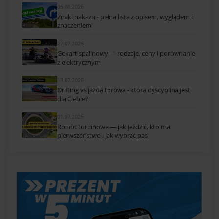
05.08.2026
Znaki nakazu - pełna lista z opisem, wyglądem i
znaczeniem
27.07.2026
Gokart spalinowy — rodzaje, ceny i porównanie
z elektrycznym
13.07.2026
Drifting vs jazda torowa - która dyscyplina jest
dla Ciebie?
01.07.2026
Rondo turbinowe — jak jeździć, kto ma
pierwszeństwo i jak wybrać pas