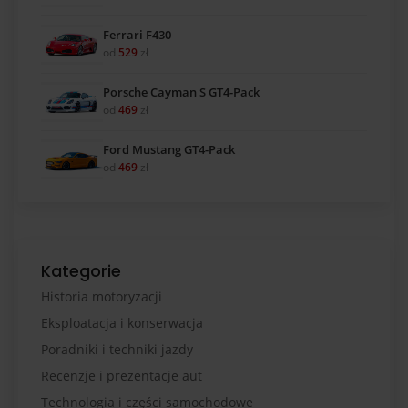
Ferrari F430
od
529
zł
Porsche Cayman S GT4-Pack
od
469
zł
Ford Mustang GT4-Pack
od
469
zł
Kategorie
Historia motoryzacji
Eksploatacja i konserwacja
Poradniki i techniki jazdy
Recenzje i prezentacje aut
Technologia i części samochodowe