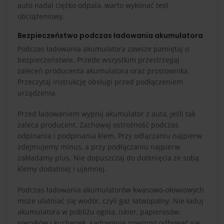
auto nadal ciężko odpala, warto wykonać test
obciążeniowy.
Bezpieczeństwo podczas ładowania akumulatora
Podczas ładowania akumulatora zawsze pamiętaj o
bezpieczeństwie. Przede wszystkim przestrzegaj
zaleceń producenta akumulatora oraz prostownika.
Przeczytaj instrukcję obsługi przed podłączeniem
urządzenia.
Przed ładowaniem wypnij akumulator z auta, jeśli tak
zaleca producent. Zachowaj ostrożność podczas
odpinania i podpinania klem. Przy odłączaniu najpierw
zdejmujemy minus, a przy podłączaniu najpierw
zakładamy plus. Nie dopuszczaj do dotknięcia ze sobą
klemy dodatniej i ujemnej.
Podczas ładowania akumulatorów kwasowo-ołowiowych
może ulatniać się wodór, czyli gaz łatwopalny. Nie ładuj
akumulatora w pobliżu ognia, iskier, papierosów,
piecyków i kuchenek. Ładowanie powinno odbywać się