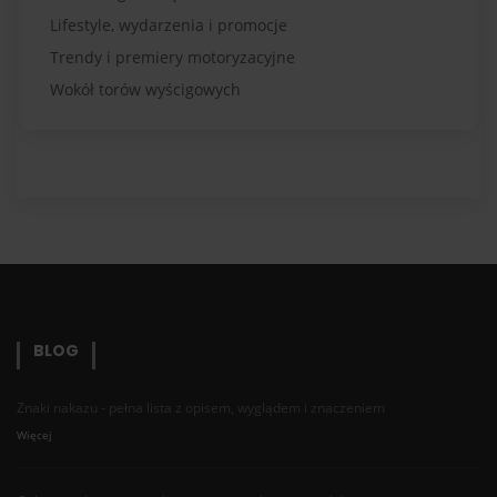
Lifestyle, wydarzenia i promocje
Trendy i premiery motoryzacyjne
Wokół torów wyścigowych
BLOG
Znaki nakazu - pełna lista z opisem, wyglądem i znaczeniem
Więcej