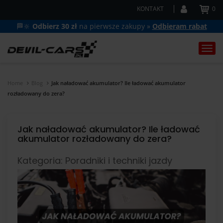
KONTAKT
0
🏁🔆
Odbierz 30 zł
na pierwsze zakupy »
Odbieram rabat
Togg
navi
Home
Blog
Jak naładować akumulator? Ile ładować akumulator
rozładowany do zera?
Jak naładować akumulator? Ile ładować
akumulator rozładowany do zera?
Kategoria: Poradniki i techniki jazdy