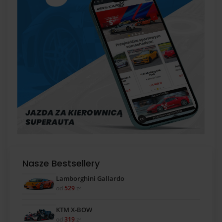
Nasze Bestsellery
Lamborghini Gallardo
od
529
zł
KTM X-BOW
od
319
zł