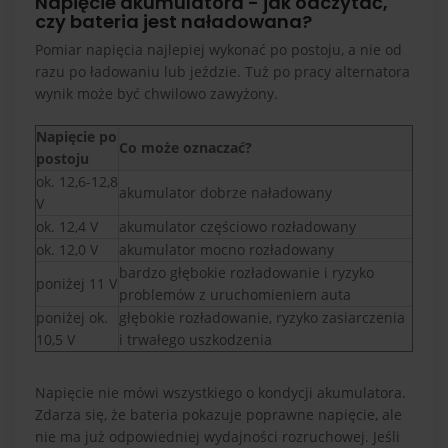
Napięcie akumulatora - jak odczytać,
czy bateria jest naładowana?
Pomiar napięcia najlepiej wykonać po postoju, a nie od
razu po ładowaniu lub jeździe. Tuż po pracy alternatora
wynik może być chwilowo zawyżony.
Napięcie po
Co może oznaczać?
postoju
ok. 12,6-12,8
akumulator dobrze naładowany
V
ok. 12,4 V
akumulator częściowo rozładowany
ok. 12,0 V
akumulator mocno rozładowany
bardzo głębokie rozładowanie i ryzyko
poniżej 11 V
problemów z uruchomieniem auta
poniżej ok.
głębokie rozładowanie, ryzyko zasiarczenia
10,5 V
i trwałego uszkodzenia
Napięcie nie mówi wszystkiego o kondycji akumulatora.
Zdarza się, że bateria pokazuje poprawne napięcie, ale
nie ma już odpowiedniej wydajności rozruchowej. Jeśli