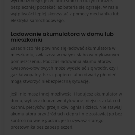
wychłodzonego. Jeżeli auto stało na dużym mrozie,
bezpieczniej poczekać, aż bateria się ogrzeje. W razie
wątpliwości lepiej skorzystać z pomocy mechanika lub
elektryka samochodowego.
Ładowanie akumulatora w domu lub
mieszkaniu
Zasadniczo nie powinno się ładować akumulatora w
mieszkaniu, zwłaszcza w małym, słabo wentylowanym
pomieszczeniu. Podczas ładowania akumulatorów
kwasowo-ołowiowych może wydzielać się wodór, czyli
gaz łatwopalny. Iskra, papieros albo otwarty płomień
mogą stworzyć niebezpieczną sytuację.
Jeśli nie masz innej możliwości i ładujesz akumulator w
domu, wybierz dobrze wentylowane miejsce, z dala od
kuchni, piecyków, grzejników, ognia i dzieci. Nie stawiaj
akumulatora przy źródłach ciepła i nie zostawiaj go bez
kontroli na wiele godzin, jeśli używasz starego
prostownika bez zabezpieczeń.