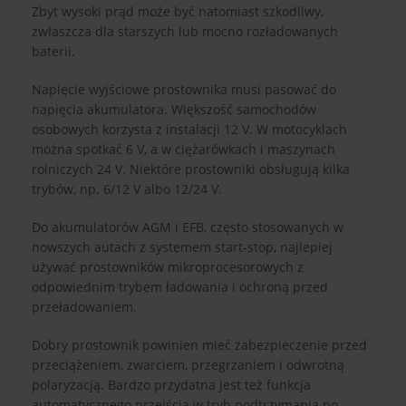
Zbyt wysoki prąd może być natomiast szkodliwy,
zwłaszcza dla starszych lub mocno rozładowanych
baterii.
Napięcie wyjściowe prostownika musi pasować do
napięcia akumulatora. Większość samochodów
osobowych korzysta z instalacji 12 V. W motocyklach
można spotkać 6 V, a w ciężarówkach i maszynach
rolniczych 24 V. Niektóre prostowniki obsługują kilka
trybów, np. 6/12 V albo 12/24 V.
Do akumulatorów AGM i EFB, często stosowanych w
nowszych autach z systemem start-stop, najlepiej
używać prostowników mikroprocesorowych z
odpowiednim trybem ładowania i ochroną przed
przeładowaniem.
Dobry prostownik powinien mieć zabezpieczenie przed
przeciążeniem, zwarciem, przegrzaniem i odwrotną
polaryzacją. Bardzo przydatna jest też funkcja
automatycznego przejścia w tryb podtrzymania po