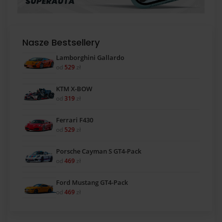
Nasze Bestsellery
Lamborghini Gallardo
od
529
zł
KTM X-BOW
od
319
zł
Ferrari F430
od
529
zł
Porsche Cayman S GT4-Pack
od
469
zł
Ford Mustang GT4-Pack
od
469
zł