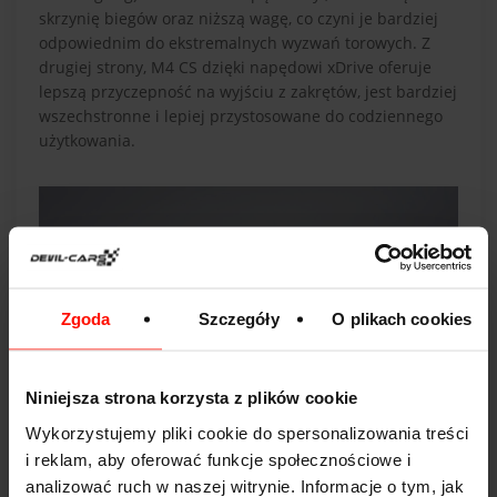
skrzynię biegów oraz niższą wagę, co czyni je bardziej
odpowiednim do ekstremalnych wyzwań torowych. Z
drugiej strony, M4 CS dzięki napędowi xDrive oferuje
lepszą przyczepność na wyjściu z zakrętów, jest bardziej
wszechstronne i lepiej przystosowane do codziennego
użytkowania.
Zgoda
Szczegóły
O plikach cookies
Niniejsza strona korzysta z plików cookie
Wykorzystujemy pliki cookie do spersonalizowania treści
i reklam, aby oferować funkcje społecznościowe i
analizować ruch w naszej witrynie. Informacje o tym, jak