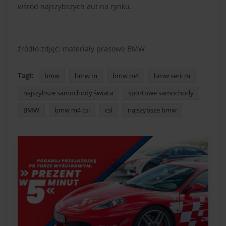
wśród najszybszych aut na rynku.
źródło zdjęć: materiały prasowe BMW
Tagi:
bmw
bmw m
bmw m4
bmw serii m
najszybsze samochody świata
sportowe samochody
BMW
bmw m4 csl
csl
najszybsze bmw