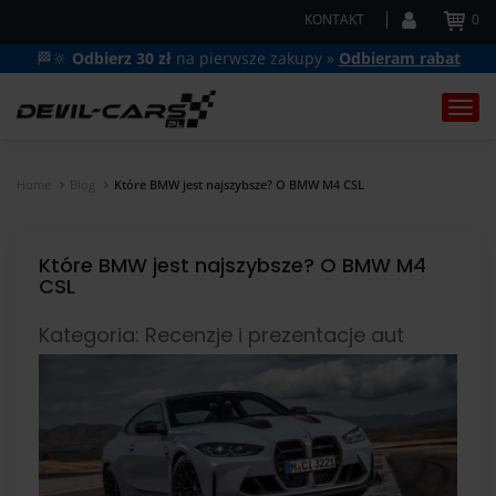
KONTAKT
0
🏁🔆
Odbierz 30 zł
na pierwsze zakupy »
Odbieram rabat
Togg
navi
Home
Blog
Które BMW jest najszybsze? O BMW M4 CSL
Które BMW jest najszybsze? O BMW M4
CSL
Kategoria: Recenzje i prezentacje aut