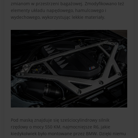
zmianom w przestrzeni bagażowej. Zmodyfikowano też
elementy układu napędowego, hamulcowego i
wydechowego, wykorzystując lekkie materiały.
Pod maską znajduje się sześciocylindrowy silnik
rzędowy o mocy 550 KM, najmocniejsze R6, jakie
kiedykolwiek było montowane przez BMW. Dzięki niemu