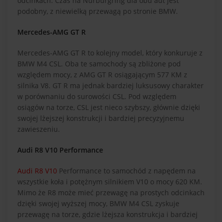
odcinkach. Czas na Nürburgring dla obu aut jest
podobny, z niewielką przewagą po stronie BMW.
Mercedes-AMG GT R
Mercedes-AMG GT R to kolejny model, który konkuruje z
BMW M4 CSL. Oba te samochody są zbliżone pod
względem mocy, z AMG GT R osiągającym 577 KM z
silnika V8. GT R ma jednak bardziej luksusowy charakter
w porównaniu do surowości CSL. Pod względem
osiągów na torze, CSL jest nieco szybszy, głównie dzięki
swojej lżejszej konstrukcji i bardziej precyzyjnemu
zawieszeniu.
Audi R8 V10 Performance
Audi R8 V10
Performance to samochód z napędem na
wszystkie koła i potężnym silnikiem V10 o mocy 620 KM.
Mimo że R8 może mieć przewagę na prostych odcinkach
dzięki swojej wyższej mocy, BMW M4 CSL zyskuje
przewagę na torze, gdzie lżejsza konstrukcja i bardziej