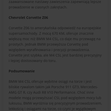
zaawansowane nastawy zawieszenia zapewniają lepsze
prowadzenie w ciasnych zakrętach.
Chevrolet Corvette Z06
Corvette Z06 to amerykańska odpowiedź na europejskie
supersamochody. Z mocą 670 KM, oferuje znacznie
większą moc niż BMW M4 CSL, co daje mu przewagę na
prostych. Jednak BMW przewyższa Corvettę pod
względem wyrafinowania i precyzji prowadzenia.
Corvette jest szybka, ale M4 CSL jest bardziej precyzyjny
i lepiej dostosowany do toru.
Podsumowanie
BMW M4 CSL oferuje wybitne osiągi na torze i jest
bliskie rywalom takim jak Porsche 911 GT3, Mercedes-
AMG GT R, czy Audi R8 V10 Performance. Choć inne
modele mogą przewyższać CSL pod względem mocy lub
luksusu, BMW wyróżnia się precyzyjnym prowadzeniem,
lekkością i osiągami na torze, co czyni je wyjątkowym