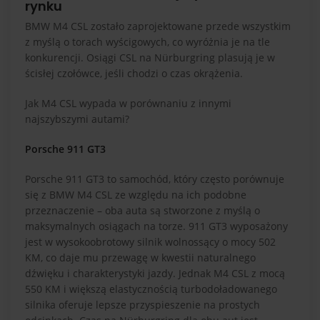
rynku
BMW M4 CSL zostało zaprojektowane przede wszystkim
z myślą o torach wyścigowych, co wyróżnia je na tle
konkurencji. Osiągi CSL na Nürburgring plasują je w
ścisłej czołówce, jeśli chodzi o czas okrążenia.
Jak M4 CSL wypada w porównaniu z innymi
najszybszymi autami?
Porsche 911 GT3
Porsche 911 GT3 to samochód, który często porównuje
się z BMW M4 CSL ze względu na ich podobne
przeznaczenie – oba auta są stworzone z myślą o
maksymalnych osiągach na torze. 911 GT3 wyposażony
jest w wysokoobrotowy silnik wolnossący o mocy 502
KM, co daje mu przewagę w kwestii naturalnego
dźwięku i charakterystyki jazdy. Jednak M4 CSL z mocą
550 KM i większą elastycznością turbodoładowanego
silnika oferuje lepsze przyspieszenie na prostych