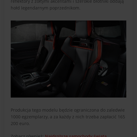
reflektory z żółtymi akcentami i szerokie błotniki oddają
hołd legendarnym poprzednikom.
Produkcja tego modelu będzie ograniczona do zaledwie
1000 egzemplarzy, a za każdy z nich trzeba zapłacić 165
200 euro.
Zobacz również:
Najdroższe samochody świata