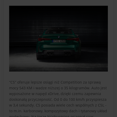
“CS” oferuje lepsze osiągi niż Competition za sprawą
mocy 543 KM i wadze niższej o 35 kilogramów. Auto jest
wyposażone w napęd xDrive, dzięki czemu zapewnia
doskonałą przyczepność. Od 0 do 100 km/h przyspiesza
w 3,4 sekundy. CS posiada wiele cech wspólnych z CSL -
to m.in. karbonowy, kompozytowy dach i tytanowy układ
wydechowy. Na torze Nürburgring osiągnął czas