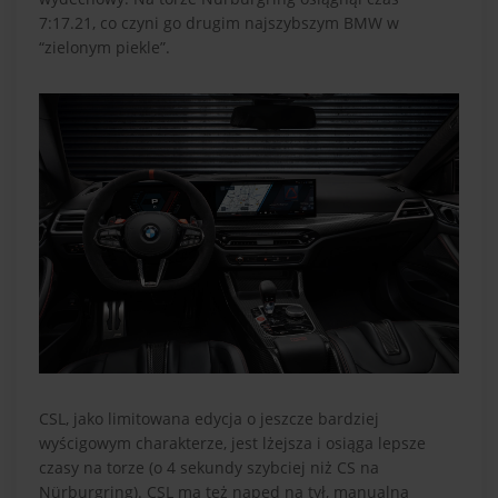
7:17.21, co czyni go drugim najszybszym BMW w
“zielonym piekle”.
CSL, jako limitowana edycja o jeszcze bardziej
wyścigowym charakterze, jest lżejsza i osiąga lepsze
czasy na torze (o 4 sekundy szybciej niż CS na
Nürburgring). CSL ma też napęd na tył, manualną