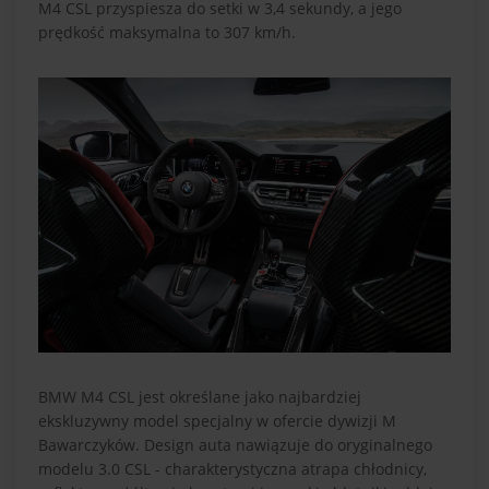
M4 CSL przyspiesza do setki w 3,4 sekundy, a jego
prędkość maksymalna to 307 km/h.
BMW M4 CSL jest określane jako najbardziej
ekskluzywny model specjalny w ofercie dywizji M
Bawarczyków. Design auta nawiązuje do oryginalnego
modelu 3.0 CSL - charakterystyczna atrapa chłodnicy,