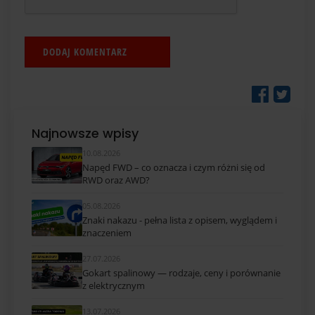
Najnowsze wpisy
10.08.2026
Napęd FWD – co oznacza i czym różni się od
RWD oraz AWD?
05.08.2026
Znaki nakazu - pełna lista z opisem, wyglądem i
znaczeniem
27.07.2026
Gokart spalinowy — rodzaje, ceny i porównanie
z elektrycznym
13.07.2026