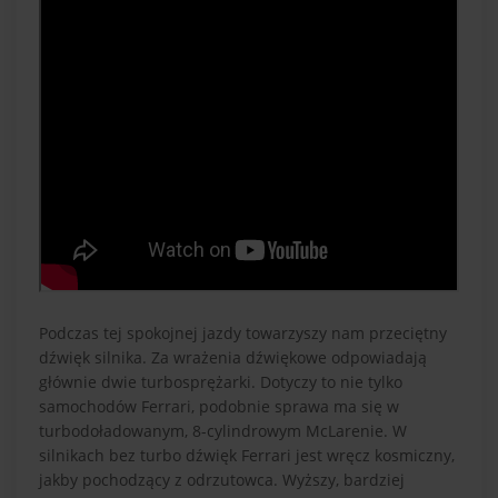
Podczas tej spokojnej jazdy towarzyszy nam przeciętny
dźwięk silnika. Za wrażenia dźwiękowe odpowiadają
głównie dwie turbosprężarki. Dotyczy to nie tylko
samochodów Ferrari, podobnie sprawa ma się w
turbodoładowanym, 8-cylindrowym McLarenie. W
silnikach bez turbo dźwięk Ferrari jest wręcz kosmiczny,
jakby pochodzący z odrzutowca. Wyższy, bardziej