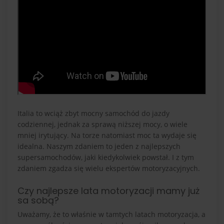
Italia to wciąż zbyt mocny samochód do jazdy
codziennej, jednak za sprawą niższej mocy, o wiele
mniej irytujący. Na torze natomiast moc ta wydaje się
idealna. Naszym zdaniem to jeden z najlepszych
supersamochodów, jaki kiedykolwiek powstał. I z tym
zdaniem zgadza się wielu ekspertów motoryzacyjnych.
Czy najlepsze lata motoryzacji mamy już
sa sobą?
Uważamy, że to właśnie w tamtych latach motoryzacja, a