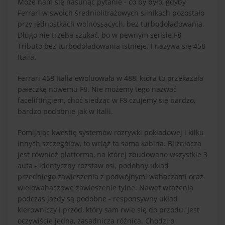
Może nam się nasunąć pytanie - co by było, gdyby
Ferrari w swoich średniolitrażowych silnikach pozostało
przy jednostkach wolnossących, bez turbodoładowania.
Długo nie trzeba szukać, bo w pewnym sensie F8
Tributo bez turbodoładowania istnieje. I nazywa się 458
Italia.
Ferrari 458 Italia ewoluowała w 488, która to przekazała
pałeczkę nowemu F8. Nie możemy tego nazwać
faceliftingiem, choć siedząc w F8 czujemy się bardzo,
bardzo podobnie jak w Italii.
Pomijając kwestię systemów rozrywki pokładowej i kilku
innych szczegółów, to wciąż ta sama kabina. Bliźniacza
jest również platforma, na której zbudowano wszystkie 3
auta - identyczny rozstaw osi, podobny układ
przedniego zawieszenia z podwójnymi wahaczami oraz
wielowahaczowe zawieszenie tylne. Nawet wrażenia
podczas jazdy są podobne - responsywny układ
kierowniczy i przód, który sam rwie się do przodu. Jest
oczywiście jedna, zasadnicza różnica. Chodzi o