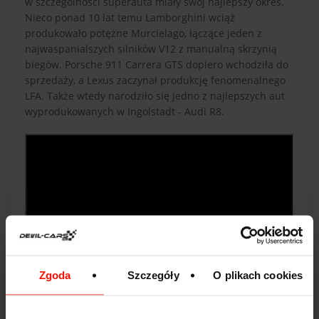
w szczególności superauta miały swój najlepszy okres.
Nieco ponad 10 lat temu Lamborghini wciąż
produkowało potężne Murcielago, łączące jeden z
najwaspanialszych silników V12 z manualną skrzynią
biegów. Porsche 911 Carrera GTS dopiero wchodziła do
sprzedaży, a Lexus zaczynał produkcję fenomenalnego
LFA. Także wtedy narodziło się jedno z najlepszych aut
wyprodukowanych w Ingolstadt - Audi R8.
Zgoda
Szczegóły
O plikach cookies