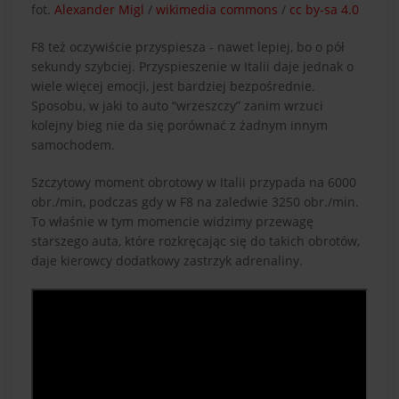
fot.
Alexander Migl
/
wikimedia commons
/
cc by-sa 4.0
F8 też oczywiście przyspiesza - nawet lepiej, bo o pół
sekundy szybciej. Przyspieszenie w Italii daje jednak o
wiele więcej emocji, jest bardziej bezpośrednie.
Sposobu, w jaki to auto “wrzeszczy” zanim wrzuci
kolejny bieg nie da się porównać z żadnym innym
samochodem.
Szczytowy moment obrotowy w Italii przypada na 6000
obr./min, podczas gdy w F8 na zaledwie 3250 obr./min.
To właśnie w tym momencie widzimy przewagę
starszego auta, które rozkręcając się do takich obrotów,
daje kierowcy dodatkowy zastrzyk adrenaliny.