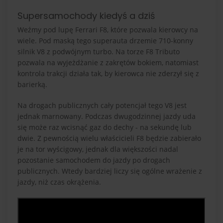
Supersamochody kiedyś a dziś
Weźmy pod lupę Ferrari F8, które pozwala kierowcy na
wiele. Pod maską tego superauta drzemie 710-konny
silnik V8 z podwójnym turbo. Na torze F8 Tributo
pozwala na wyjeżdżanie z zakrętów bokiem, natomiast
kontrola trakcji działa tak, by kierowca nie zderzył się z
barierką.
Na drogach publicznych cały potencjał tego V8 jest
jednak marnowany. Podczas dwugodzinnej jazdy uda
się może raz wcisnąć gaz do dechy - na sekundę lub
dwie. Z pewnością wielu właścicieli F8 będzie zabierało
je na tor wyścigowy, jednak dla większości nadal
pozostanie samochodem do jazdy po drogach
publicznych. Wtedy bardziej liczy się ogólne wrażenie z
jazdy, niż czas okrążenia.