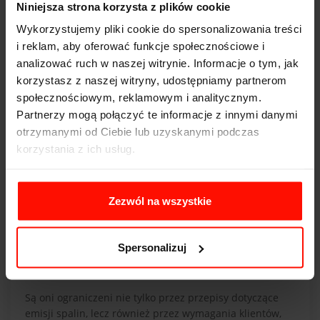
Niniejsza strona korzysta z plików cookie
Wykorzystujemy pliki cookie do spersonalizowania treści
i reklam, aby oferować funkcje społecznościowe i
analizować ruch w naszej witrynie. Informacje o tym, jak
Nasze wzdychanie do starszych samochodów nie
wywodzi się jedynie z tęsknoty za autami bez turbo.
korzystasz z naszej witryny, udostępniamy partnerom
Świetnie zaprojektowane układy kierownicze i
społecznościowym, reklamowym i analitycznym.
zawieszenia doskonale wyczuwały intencje kierowcy.
Partnerzy mogą połączyć te informacje z innymi danymi
Obecnie w większości przypadków zyskaliśmy
otrzymanymi od Ciebie lub uzyskanymi podczas
milisekundy na torze, jednak straciliśmy to odczucie
korzystania z ich usług.
dynamiki i zjednoczenia auta z kierowcą.
Wspomniana wcześniej Carrera GTS stała się wyjątkiem
Zezwól na wszystkie
od reguły i pokazała, że Porsche potrafiło utrzymać przy
życiu swoje mniej wydajne, ale ostatecznie jednak
bardziej ekscytujące silniki przez długi czas. Dlaczego
Spersonalizuj
więc producenci praktycznie zrezygnowali z silników
wolnossących?
Są oni ograniczeni nie tylko przez przepisy dotyczące
emisji spalin, lecz również przez wymagania klientów,