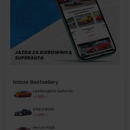
Nasze Bestsellery
Lamborghini Gallardo
od
529
zł
KTM X-BOW
od
319
zł
Ferrari F430