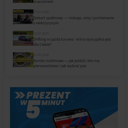
znaczeniem
27.07.2026
Gokart spalinowy — rodzaje, ceny i porównanie
z elektrycznym
13.07.2026
Drifting vs jazda torowa - która dyscyplina jest
dla Ciebie?
01.07.2026
Rondo turbinowe — jak jeździć, kto ma
pierwszeństwo i jak wybrać pas