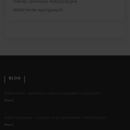
Trendy i premiery motoryzacyjne
Wokół torów wyścigowych
BLOG
Znaki nakazu - pełna lista z opisem, wyglądem i znaczeniem
Więcej
Gokart spalinowy — rodzaje, ceny i porównanie z elektrycznym
Więcej