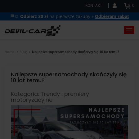
KONTAKT
0
🏁🔆
Odbierz 30 zł
na pierwsze zakupy »
Odbieram rabat
Togg
navi
Home
Blog
Najlepsze supersamochody skończyły się 10 lat temu?
Najlepsze supersamochody skończyły się
10 lat temu?
Kategoria: Trendy i premiery
motoryzacyjne