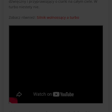
dźwięczny i przyprawiający o ciarki na całym ciele. W
turbo niestety nie.
Zobacz również:
Silnik wolnossący a turbo