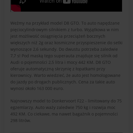
Weźmy na przykład model D8 GTO. To auto napędzane
pięciocylindrowym silnikiem z turbo. Wyjątkowa w nim
jest możliwość osiągnięcia przeciążeń bocznych
większych niż 2g oraz kosmiczne przyspieszenie do setki
wynoszące 2,6 sekundy. Do dwustu potrzeba zaledwie
7,7 s! Pod maską tego superauta znajduje się silnik od
Audi o pojemności 2,5 litra i mocy 442 KM. D8 GTO
oferuje automatyczną skrzynię z łopatkami przy
kierownicy. Warto wiedzieć, że auto jest homologowane
do jazdy po drogach publicznych. Cena za takie auto
wynosi około 163 000 euro.
Najnowszy model to Donkervoort F22 - limitowany do 75
egzemlarzy. Auto waży zaledwie 750 kg i rozwija moc
492 KM. Co ciekawe, ma nawet bagażnik o pojemności
298 litrów.