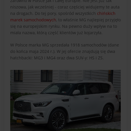
zarówno w Polsce jak i całej Europie. Nie jest już tak
niszowa, jak wcześniej - coraz częściej widujemy te auta
na drogach. Do tej pory, spośród wszystkich
chińskich
marek samochodowych
, to właśnie MG najlepiej przyjęło
się na europejskim rynku. Na pewno duży wpływ na to
miała nazwa, którą część klientów już kojarzyła.
W Polsce marka MG sprzedała 1918 samochodów (dane
do końca maja 2024 r.). W jej ofercie znajdują się dwa
hatchbacki: MG3 i MG4 oraz dwa SUV-y: HS i ZS.