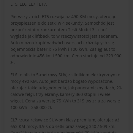
ET5, EL6, EL7 i ET7.
Pierwszy z nich ET5 rozwija aż 490 KM mocy, oferując
przyspieszenie do setki w 4 sekundy. Samochód jest
bezpośrednim konkurentem Tesli Model 3 - choć
wygląda jak liftback, to w rzeczywistości jest sedanem.
Auto można kupić w dwóch wersjach, różniących się
pojemnością baterii: 75 kWh i 100 kWh. Zasięg aut to
odpowiednio 456 km i 590 km. Cena startuje od 229 900
zł.
EL6 to blisko 5-metrowy SUV, z silnikiem elektrycznym o
mocy 490 KM. Auto jest bardzo bogato wyposażone,
oferując takie udogodnienia, jak panoramiczny dach, 20-
calowe felgi, trzy ekrany, kamery 360 stopni i wiele
więcej. Cena za wersję 75 kWh to 315 tys zł, a za wersję
100 kWh - 358 000 zł.
EL7 rzuca rękawice SUV-om klasy premium, oferując aż
653 KM mocy, 3,9 s do setki oraz zasięg 340 / 509 km.
Cena? Wersja z baterią o pojemności 75 kWh kosztuje