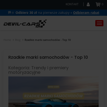
KONTAKT
0
🏁🔆
Odbierz 30 zł
na pierwsze zakupy »
Odbieram rabat
Togg
navi
Home
Blog
Rzadkie marki samochodów - Top 10
Rzadkie marki samochodów - Top 10
Kategoria: Trendy i premiery
motoryzacyjne