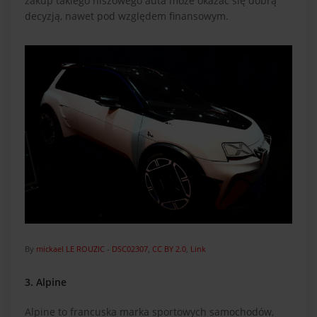
zakup takiego niszowego auta może okazać się dobrą
decyzją, nawet pod względem finansowym.
By
mickael LE ROUZIC
-
DSC02307
,
CC BY 2.0
,
Link
3. Alpine
Alpine to francuska marka sportowych samochodów,