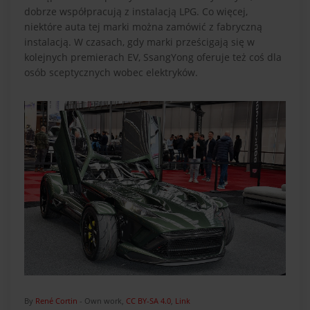
dobrze współpracują z instalacją LPG. Co więcej,
niektóre auta tej marki można zamówić z fabryczną
instalacją. W czasach, gdy marki prześcigają się w
kolejnych premierach EV, SsangYong oferuje też coś dla
osób sceptycznych wobec elektryków.
By
René Cortin
-
Own work
,
CC BY-SA 4.0
,
Link