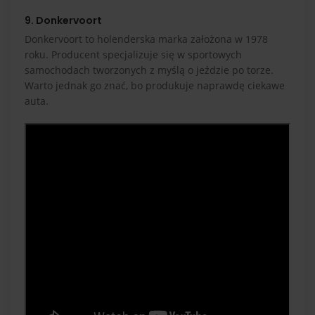
9. Donkervoort
Donkervoort to holenderska marka założona w 1978
roku. Producent specjalizuje się w sportowych
samochodach tworzonych z myślą o jeździe po torze.
Warto jednak go znać, bo produkuje naprawdę ciekawe
auta.