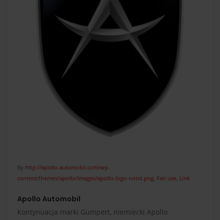
By
http://apollo-automobil.com/wp-
content/themes/apollo/images/apollo-logo-notxt.png
,
Fair use
,
Link
Apollo Automobil
Kontynuacja marki Gumpert, niemiecki Apollo