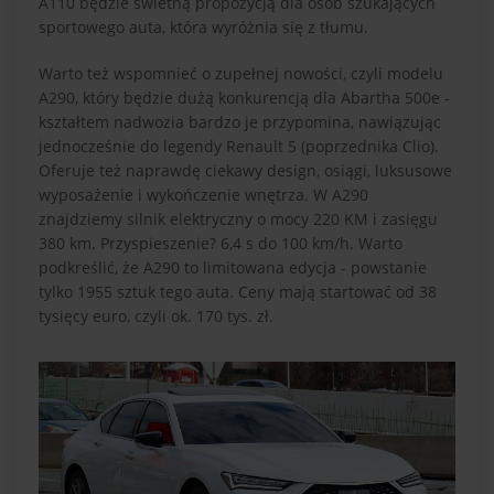
A110 będzie świetną propozycją dla osób szukających
sportowego auta, która wyróżnia się z tłumu.
Warto też wspomnieć o zupełnej nowości, czyli modelu
A290, który będzie dużą konkurencją dla Abartha 500e -
kształtem nadwozia bardzo je przypomina, nawiązując
jednocześnie do legendy Renault 5 (poprzednika Clio).
Oferuje też naprawdę ciekawy design, osiągi, luksusowe
wyposażenie i wykończenie wnętrza. W A290
znajdziemy silnik elektryczny o mocy 220 KM i zasięgu
380 km. Przyspieszenie? 6,4 s do 100 km/h. Warto
podkreślić, że A290 to limitowana edycja - powstanie
tylko 1955 sztuk tego auta. Ceny mają startować od 38
tysięcy euro, czyli ok. 170 tys. zł.