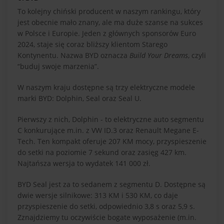
To kolejny chiński producent w naszym rankingu, który
jest obecnie mało znany, ale ma duże szanse na sukces
w Polsce i Europie. Jeden z głównych sponsorów Euro
2024, staje się coraz bliższy klientom Starego
Kontynentu. Nazwa BYD oznacza
Build Your Dreams
, czyli
“buduj swoje marzenia”.
W naszym kraju dostępne są trzy elektryczne modele
marki BYD: Dolphin, Seal oraz Seal U.
Pierwszy z nich, Dolphin - to elektryczne auto segmentu
C konkurujące m.in. z VW ID.3 oraz Renault Megane E-
Tech. Ten kompakt oferuje 207 KM mocy, przyspieszenie
do setki na poziomie 7 sekund oraz zasięg 427 km.
Najtańsza wersja to wydatek 141 000 zł.
BYD Seal jest za to sedanem z segmentu D. Dostępne są
dwie wersje silnikowe: 313 KM i 530 KM, co daje
przyspieszenie do setki, odpowiednio 3,8 s oraz 5,9 s.
Zznajdziemy tu oczywiście bogate wyposażenie (m.in.