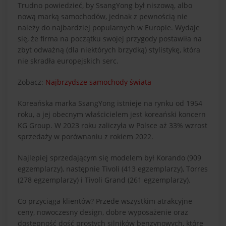
Trudno powiedzieć, by SsangYong był niszową, albo
nową marką samochodów, jednak z pewnością nie
należy do najbardziej popularnych w Europie. Wydaje
się, że firma na początku swojej przygody postawiła na
zbyt odważną (dla niektórych brzydką) stylistykę, która
nie skradła europejskich serc.
Zobacz:
Najbrzydsze samochody świata
Koreańska marka SsangYong istnieje na rynku od 1954
roku, a jej obecnym właścicielem jest koreański koncern
KG Group. W 2023 roku zaliczyła w Polsce aż 33% wzrost
sprzedaży w porównaniu z rokiem 2022.
Najlepiej sprzedającym się modelem był Korando (909
egzemplarzy), następnie Tivoli (413 egzemplarzy), Torres
(278 egzemplarzy) i Tivoli Grand (261 egzemplarzy).
Co przyciąga klientów? Przede wszystkim atrakcyjne
ceny, nowoczesny design, dobre wyposażenie oraz
dostępność dość prostych silników benzynowych, które