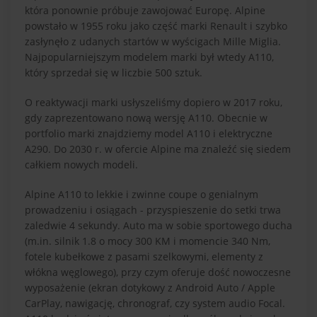
która ponownie próbuje zawojować Europę. Alpine
powstało w 1955 roku jako część marki Renault i szybko
zasłynęło z udanych startów w wyścigach Mille Miglia.
Najpopularniejszym modelem marki był wtedy A110,
który sprzedał się w liczbie 500 sztuk.
O reaktywacji marki usłyszeliśmy dopiero w 2017 roku,
gdy zaprezentowano nową wersję A110. Obecnie w
portfolio marki znajdziemy model A110 i elektryczne
A290. Do 2030 r. w ofercie Alpine ma znaleźć się siedem
całkiem nowych modeli.
Alpine A110 to lekkie i zwinne coupe o genialnym
prowadzeniu i osiągach - przyspieszenie do setki trwa
zaledwie 4 sekundy. Auto ma w sobie sportowego ducha
(m.in. silnik 1.8 o mocy 300 KM i momencie 340 Nm,
fotele kubełkowe z pasami szelkowymi, elementy z
włókna węglowego), przy czym oferuje dość nowoczesne
wyposażenie (ekran dotykowy z Android Auto / Apple
CarPlay, nawigację, chronograf, czy system audio Focal.