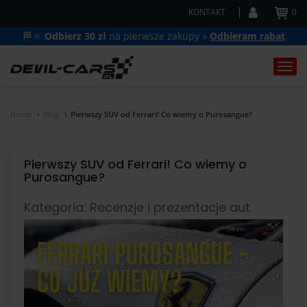
KONTAKT
0
🏁🔆
Odbierz 30 zł
na pierwsze zakupy »
Odbieram rabat
Togg
navi
Home
Blog
Pierwszy SUV od Ferrari! Co wiemy o Purosangue?
Pierwszy SUV od Ferrari! Co wiemy o
Purosangue?
Kategoria: Recenzje i prezentacje aut