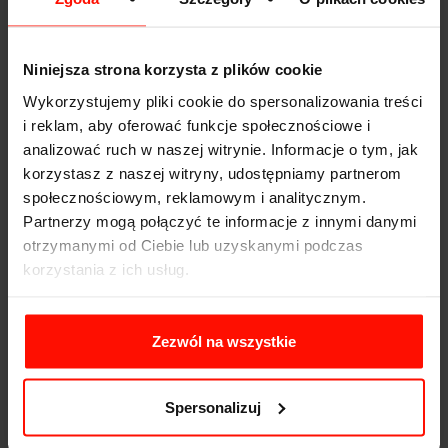
Wzrosty sprzedaży będą szczególnie ważne na takich
rynkach jak Chiny, gdzie SUV-y mają duże wzięcie. W
2010 roku stanowiły ok. 12% wszystkich sprzedanych
Niniejsza strona korzysta z plików cookie
samochodów, natomiast w 2020 już 47%.
Wykorzystujemy pliki cookie do spersonalizowania treści
i reklam, aby oferować funkcje społecznościowe i
analizować ruch w naszej witrynie. Informacje o tym, jak
korzystasz z naszej witryny, udostępniamy partnerom
społecznościowym, reklamowym i analitycznym.
Partnerzy mogą połączyć te informacje z innymi danymi
otrzymanymi od Ciebie lub uzyskanymi podczas
korzystania z ich usług.
Zezwól na wszystkie
Spersonalizuj