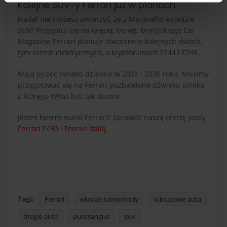
Kolejne SUV-y Ferrari już w planach
Nadal nie możesz uwierzyć, że z Maranello wyjedzie
SUV? Przygotuj się na więcej, bo wg. brytyjskiego Car
Magazine Ferrari planuje stworzenie kolejnych dwóch,
tym razem elektrycznych, o kryptonimach F244 i F245.
Mają ujrzeć światło dzienne w 2024 i 2026 roku. Musimy
przygotować się na Ferrari pozbawione dźwięku silnika,
z którego Włosi byli tak dumni.
Jesteś fanem marki Ferrari? Sprawdź naszą ofertę jazdy
Ferrari F430
i
Ferrari Italią
.
Tagi:
Ferrari
włoskie samochody
luksusowe auta
drogie auta
purosangue
suv