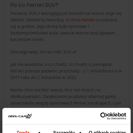
Po co Ferrari SUV?
Pierwszy SUV z wierzgającym koniem na masce staje się
faktem. Niektórzy twierdzą, że
Enzo Ferrari
przewraca
się w grobie. Jego dumą były sportowe i
bezkompromisowe auta, zawsze wierne wyścigowym
korzeniom marki.
Dlaczego więc Ferrari robi SUV-a?
Jak nie wiadomo, o co chodzi, to chodzi o pieniądze.
Ferrari planuje podwoić przychody - z 1 miliarda euro w
2017 roku do 2 miliardów w 2022.
Marka chce zarobić więcej, lecz nie stracić na
ekskluzywności. Zwiększenie produkcji obecnej gamy
oznaczałoby więcej sportowych Ferrari na drogach, czyli
swego rodzaju spowszechnienie. A to ostatnie, czego
chcieliby marketingowcy z Maranello. Ferrari
postanowiło więc otworzyć się na nowy segment.
Zgoda
Szczegóły
O plikach cookies