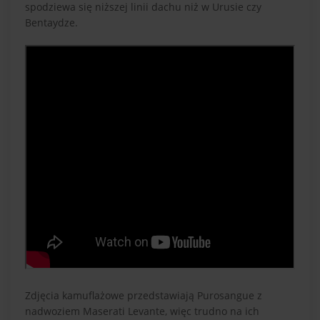
spodziewa się niższej linii dachu niż w Urusie czy
Bentaydze.
Zdjęcia kamuflażowe przedstawiają Purosangue z
nadwoziem Maserati Levante, więc trudno na ich