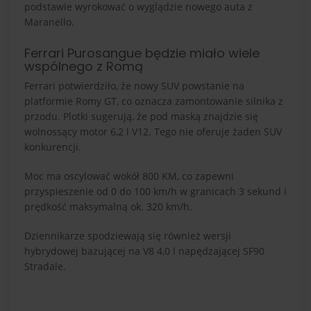
podstawie wyrokować o wyglądzie nowego auta z
Maranello.
Ferrari Purosangue będzie miało wiele
wspólnego z Romą
Ferrari potwierdziło, że nowy SUV powstanie na
platformie Romy GT, co oznacza zamontowanie silnika z
przodu. Plotki sugerują, że pod maską znajdzie się
wolnossący motor 6,2 l V12. Tego nie oferuje żaden SUV
konkurencji.
Moc ma oscylować wokół 800 KM, co zapewni
przyspieszenie od 0 do 100 km/h w granicach 3 sekund i
prędkość maksymalną ok. 320 km/h.
Dziennikarze spodziewają się również wersji
hybrydowej bazującej na V8 4,0 l napędzającej SF90
Stradale.