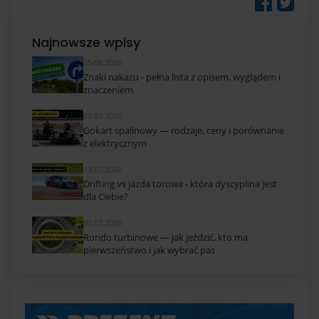
Najnowsze wpisy
05.08.2026
Znaki nakazu - pełna lista z opisem, wyglądem i
znaczeniem
27.07.2026
Gokart spalinowy — rodzaje, ceny i porównanie
z elektrycznym
13.07.2026
Drifting vs jazda torowa - która dyscyplina jest
dla Ciebie?
01.07.2026
Rondo turbinowe — jak jeździć, kto ma
pierwszeństwo i jak wybrać pas