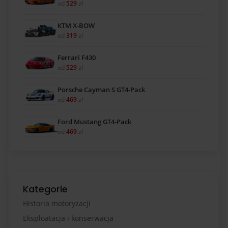
od
529
zł
KTM X-BOW
od
319
zł
Ferrari F430
od
529
zł
Porsche Cayman S GT4-Pack
od
469
zł
Ford Mustang GT4-Pack
od
469
zł
Kategorie
Historia motoryzacji
Eksploatacja i konserwacja