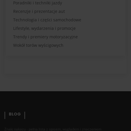
Poradniki i techniki jazdy
Recenzje i prezentacje aut
Technologia i części samochodowe
Lifestyle, wydarzenia i promocje
Trendy i premiery motoryzacyjne
Wokół torów wyścigowych
BLOG
Znaki nakazu - pełna lista z opisem, wyglądem i znaczeniem