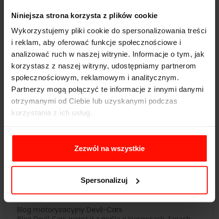
Niniejsza strona korzysta z plików cookie
Wykorzystujemy pliki cookie do spersonalizowania treści
i reklam, aby oferować funkcje społecznościowe i
analizować ruch w naszej witrynie. Informacje o tym, jak
korzystasz z naszej witryny, udostępniamy partnerom
społecznościowym, reklamowym i analitycznym.
Partnerzy mogą połączyć te informacje z innymi danymi
otrzymanymi od Ciebie lub uzyskanymi podczas
Ile kosztuje Lamborghini?
korzystania z ich usług.
zobacz
Zezwól na wszystkie
«
1
2
...
11
12
13
14
15
16
17
18
19
20
»
Spersonalizuj
Blog motoryzacyjny Devil-Cars
Blog Devil-Cars powstał z myślą o kierowcach, fanach