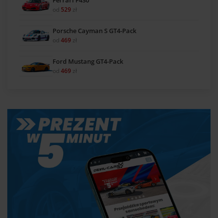
od
529
zł
Porsche Cayman S GT4-Pack
od
469
zł
Ford Mustang GT4-Pack
od
469
zł