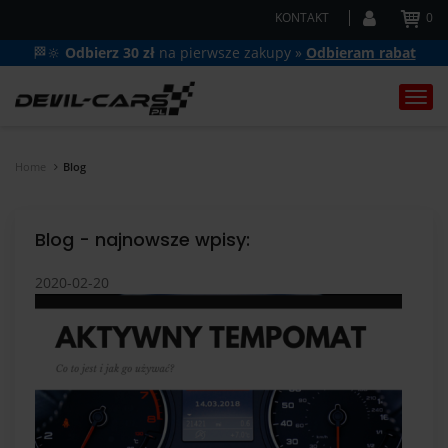
KONTAKT
0
🏁🔆
Odbierz 30 zł
na pierwsze zakupy »
Odbieram rabat
Togg
navi
Home
Blog
Blog - najnowsze wpisy:
2020-02-20