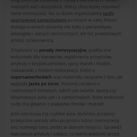
mocnych aut i wszystkich, którzy chcą lepiej rozumieć
świat motoryzacji. Na co dzień organizujemy
jazdy
sportowymi samochodami
po torach w całej Polsce,
dlatego o autach piszemy nie tylko z perspektywy
katalogów i danych technicznych, ale też prawdziwych
emocji za kierownicą.
Znajdziesz tu
porady motoryzacyjne
, praktyczne
wskazówki dla kierowców, wyjaśnienia przepisów,
artykuły o bezpieczeństwie, opisy marek i modeli,
ciekawostki z historii motoryzacji, treści o
supersamochodach
oraz materiały związane z tym, jak
wygląda
jazda po torze
. Piszemy zarówno o
codziennych tematach, takich jak światła, opony czy
eksploatacja auta, jak i o samochodach, które większość
osób zna głównie z plakatów, filmów i marzeń.
Jeśli interesują Cię szybkie auta, technika, przepisy,
praktyczne porady albo po prostu lubisz motoryzację
bez nudnego tonu, jesteś w dobrym miejscu. Sprawdź
najnowsze artykuły i zobacz, co warto wiedzieć przed