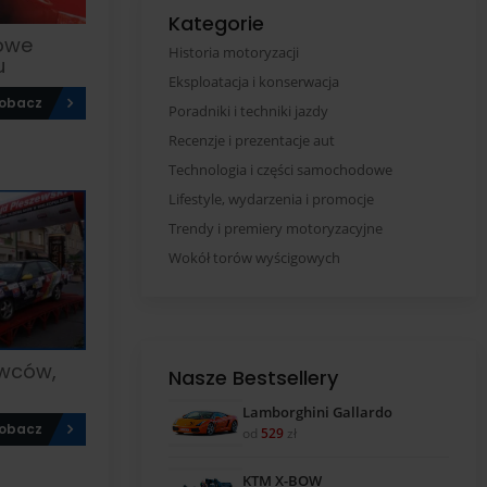
Kategorie
towe
Historia motoryzacji
u
Eksploatacja i konserwacja
obacz
Poradniki i techniki jazdy
Recenzje i prezentacje aut
Technologia i części samochodowe
Lifestyle, wydarzenia i promocje
Trendy i premiery motoryzacyjne
Wokół torów wyścigowych
owców,
Nasze Bestsellery
Lamborghini Gallardo
obacz
od
529
zł
KTM X-BOW