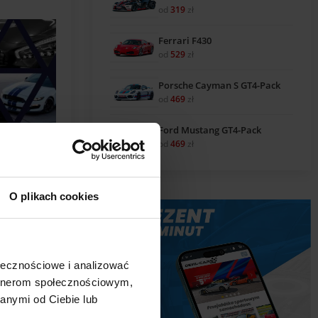
od
319
zł
Ferrari F430
od
529
zł
Porsche Cayman S GT4-Pack
od
469
zł
Ford Mustang GT4-Pack
ych
od
469
zł
ch w
obacz
O plikach cookies
ołecznościowe i analizować
artnerom społecznościowym,
anymi od Ciebie lub