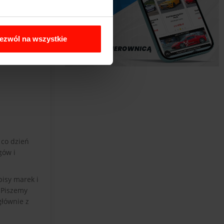
 przy
hodu!
ezwól na wszystkie
obacz
 co dzień
gów i
pisy marek i
 Piszemy
głównie z