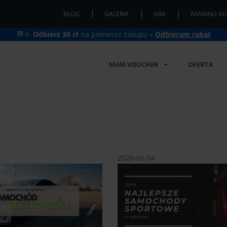
BLOG
GALERIA
GRA
RANKING AU
🏁🔆
Odbierz 30 zł
na pierwsze zakupy »
Odbieram rabat
MAM VOUCHER
OFERTA
2020-06-04