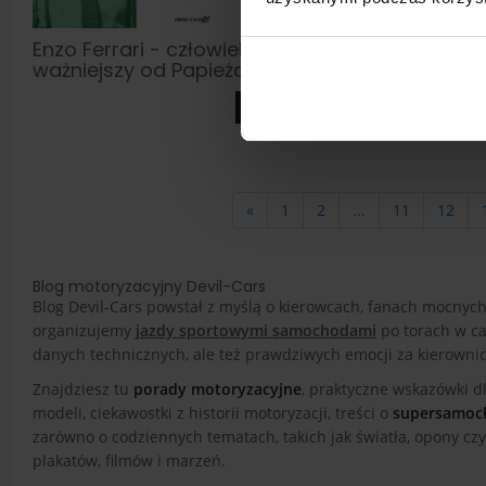
Enzo Ferrari - człowiek
Program P
ważniejszy od Papieża?
zarabiaj 
domu!
zobacz
«
1
2
...
11
12
Blog motoryzacyjny Devil-Cars
Blog Devil-Cars powstał z myślą o kierowcach, fanach mocnych 
organizujemy
jazdy sportowymi samochodami
po torach w ca
danych technicznych, ale też prawdziwych emocji za kierownic
Znajdziesz tu
porady motoryzacyjne
, praktyczne wskazówki d
modeli, ciekawostki z historii motoryzacji, treści o
supersamoc
zarówno o codziennych tematach, takich jak światła, opony czy
plakatów, filmów i marzeń.