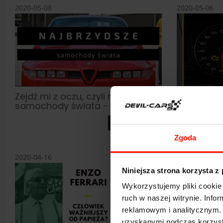
2020-05-08
2020-05-06
Zejdź mi z oczu, czyli najbrzydsze
Co oznacz
samochody świata - TOP 10
Engine"?
zobacz
Zgoda
2020-04-16
2020-04-10
Niniejsza strona korzysta z
Wykorzystujemy pliki cookie 
ruch w naszej witrynie. Inf
reklamowym i analitycznym. 
uzyskanymi podczas korzysta