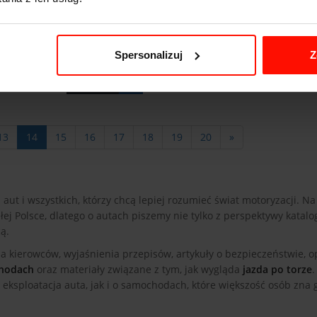
artnerski Devil-Cash -
10 najczęstszych błędów
bez wychodzenia z
zakupie nowego samoc
Spersonalizuj
Z
z
zobacz
13
14
15
16
17
18
19
20
»
aut i wszystkich, którzy chcą lepiej rozumieć świat motoryzacji. Na
łej Polsce, dlatego o autach piszemy nie tylko z perspektywy katalo
ą.
la kierowców, wyjaśnienia przepisów, artykuły o bezpieczeństwie, o
hodach
oraz materiały związane z tym, jak wygląda
jazda po torze
.
 eksploatacja auta, jak i o samochodach, które większość osób zna 