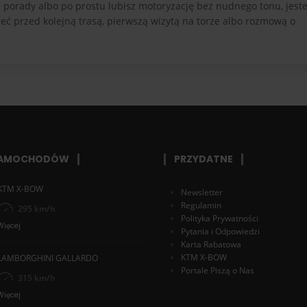
czne porady albo po prostu lubisz motoryzację bez nudnego tonu, jes
eć przed kolejną trasą, pierwszą wizytą na torze albo rozmową o
SAMOCHODÓW
PRZYDATNE
KTM X-BOW
Newsletter
Regulamin
295 km/h
Polityka Prywatności
Więcej
Pytania i Odpowiedzi
Karta Rabatowa
KTM X-BOW
LAMBORGHINI GALLARDO
Portale Piszą o Nas
315 km/h
Więcej