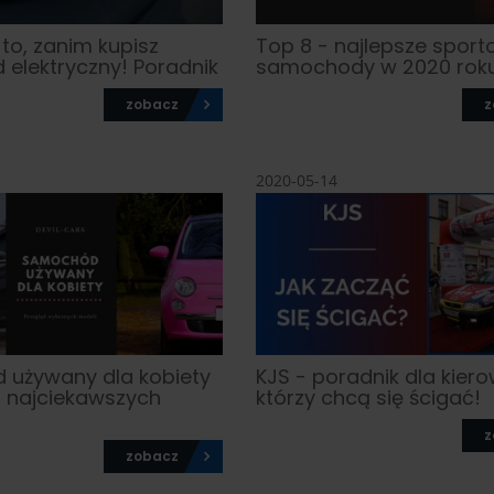
 to, zanim kupisz
Top 8 - najlepsze spor
elektryczny! Poradnik
samochody w 2020 rok
zobacz
z
2020-05-14
używany dla kobiety
KJS - poradnik dla kier
d najciekawszych
którzy chcą się ścigać!
z
zobacz