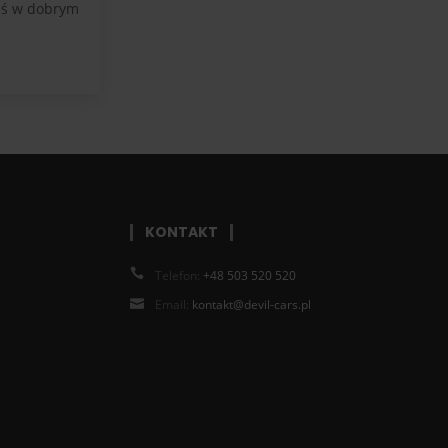
teś w dobrym
KONTAKT
Telefon:
+48 503 520 520
Email:
kontakt@devil-cars.pl