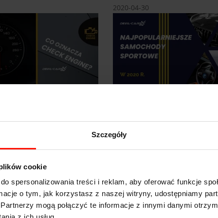
2020-04-30
a kontrolka "Check
TOP 10 najpopularniejsz
samochodów sportowy
Polsce w 2020 r.
zobacz
z
Szczegóły
2020-03-13
 plików cookie
do spersonalizowania treści i reklam, aby oferować funkcje sp
ormacje o tym, jak korzystasz z naszej witryny, udostępniamy p
Partnerzy mogą połączyć te informacje z innymi danymi otrzym
nia z ich usług.