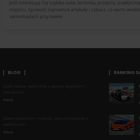
Jeśli interesują Cię szybkie auta, technika, przepisy, prakty
miejscu. Sprawdź najnowsze artykuły i zobacz, co warto wiedzi
samochodach przy kawie.
BLOG
RANKING 
Znaki nakazu - pełna lista z opisem, wyglądem i
znaczeniem
Więcej
Gokart spalinowy — rodzaje, ceny i porównanie z
elektrycznym
Więcej