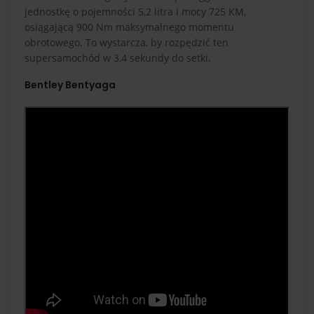
jednostkę o pojemności 5,2 litra i mocy 725 KM,
osiągającą 900 Nm maksymalnego momentu
obrotowego. To wystarcza, by rozpędzić ten
supersamochód w 3,4 sekundy do setki.
Bentley Bentyaga