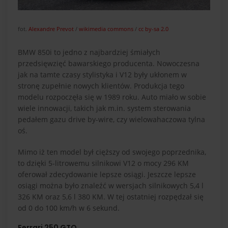
fot.
Alexandre Prevot
/
wikimedia commons
/
cc by-sa 2.0
BMW 850i to jedno z najbardziej śmiałych
przedsięwzięć bawarskiego producenta. Nowoczesna
jak na tamte czasy stylistyka i V12 były ukłonem w
stronę zupełnie nowych klientów. Produkcja tego
modelu rozpoczęła się w 1989 roku. Auto miało w sobie
wiele innowacji, takich jak m.in. system sterowania
pedałem gazu drive by-wire, czy wielowahaczowa tylna
oś.
Mimo iż ten model był cięższy od swojego poprzednika,
to dzięki 5-litrowemu silnikowi V12 o mocy 296 KM
oferował zdecydowanie lepsze osiągi. Jeszcze lepsze
osiągi można było znaleźć w wersjach silnikowych 5,4 l
326 KM oraz 5,6 l 380 KM. W tej ostatniej rozpędzał się
od 0 do 100 km/h w 6 sekund.
Ferrari 250 GTO