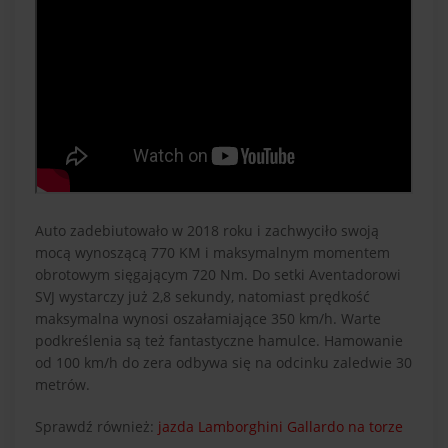
Auto zadebiutowało w 2018 roku i zachwyciło swoją
mocą wynoszącą 770 KM i maksymalnym momentem
obrotowym sięgającym 720 Nm. Do setki Aventadorowi
SVJ wystarczy już 2,8 sekundy, natomiast prędkość
maksymalna wynosi oszałamiające 350 km/h. Warte
podkreślenia są też fantastyczne hamulce. Hamowanie
od 100 km/h do zera odbywa się na odcinku zaledwie 30
metrów.
Sprawdź również:
jazda Lamborghini Gallardo na torze