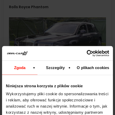
Rolls Royce Phantom
Zgoda
Szczegóły
O plikach cookies
fot.
Vauxford
/
wikimedia commons
/
cc by-sa 4.0
Niniejsza strona korzysta z plików cookie
Jeśli w motoryzacji istnieje światowy symbol luksusu i
Wykorzystujemy pliki cookie do spersonalizowania treści
bogactwa, to jest nim z pewnością Rolls-Royce Phantom.
i reklam, aby oferować funkcje społecznościowe i
Aksamitny silnik V12 w połączeniu z najbardziej
analizować ruch w naszej witrynie. Informacje o tym, jak
komfortowym i luksusowym wnętrzem świata sprawiają,
korzystasz z naszej witryny, udostępniamy partnerom