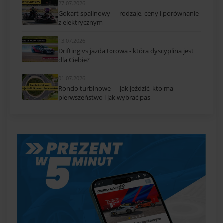
27.07.2026
Gokart spalinowy — rodzaje, ceny i porównanie
z elektrycznym
13.07.2026
Drifting vs jazda torowa - która dyscyplina jest
dla Ciebie?
01.07.2026
Rondo turbinowe — jak jeździć, kto ma
pierwszeństwo i jak wybrać pas