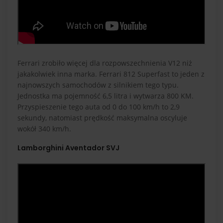
Ferrari zrobiło więcej dla rozpowszechnienia V12 niż
jakakolwiek inna marka. Ferrari 812 Superfast to jeden z
najnowszych samochodów z silnikiem tego typu.
Jednostka ma pojemność 6,5 litra i wytwarza 800 KM.
Przyspieszenie tego auta od 0 do 100 km/h to 2,9
sekundy, natomiast prędkość maksymalna oscyluje
wokół 340 km/h.
Lamborghini Aventador SVJ