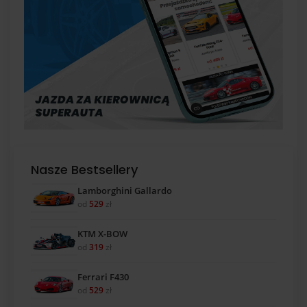
Nasze Bestsellery
Lamborghini Gallardo
od
529
zł
KTM X-BOW
od
319
zł
Ferrari F430
od
529
zł