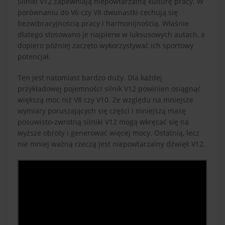
Silniki V12 zapewniają niepowtarzalną kulturę pracy. W
porównaniu do V6 czy V8 dwunastki cechują się
bezwibracyjnością pracy i harmonijnością. Właśnie
dlatego stosowano je najpierw w luksusowych autach, a
dopiero później zaczęto wykorzystywać ich sportowy
potencjał.
Ten jest natomiast bardzo duży. Dla każdej
przykładowej pojemności silnik V12 powinien osiągnąć
większą moc niż V8 czy V10. Ze względu na mniejsze
wymiary poruszających się części i mniejszą masę
posuwisto-zwrotną silniki V12 mogą wkręcać się na
wyższe obroty i generować więcej mocy. Ostatnią, lecz
nie mniej ważną rzeczą jest niepowtarzalny dźwięk V12.