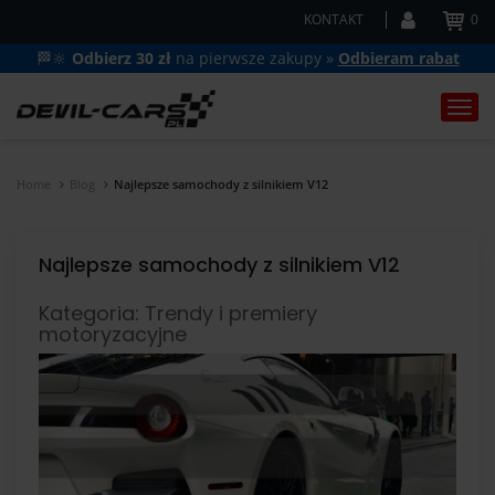
KONTAKT
0
🏁🔆
Odbierz 30 zł
na pierwsze zakupy »
Odbieram rabat
Togg
navi
Home
Blog
Najlepsze samochody z silnikiem V12
Najlepsze samochody z silnikiem V12
Kategoria: Trendy i premiery
motoryzacyjne