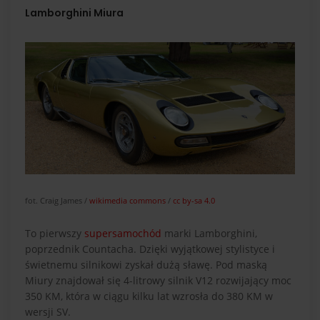
Lamborghini Miura
fot. Craig James /
wikimedia commons
/
cc by-sa 4.0
To pierwszy
supersamochód
marki Lamborghini,
poprzednik Countacha. Dzięki wyjątkowej stylistyce i
świetnemu silnikowi zyskał dużą sławę. Pod maską
Miury znajdował się 4-litrowy silnik V12 rozwijający moc
350 KM, która w ciągu kilku lat wzrosła do 380 KM w
wersji SV.