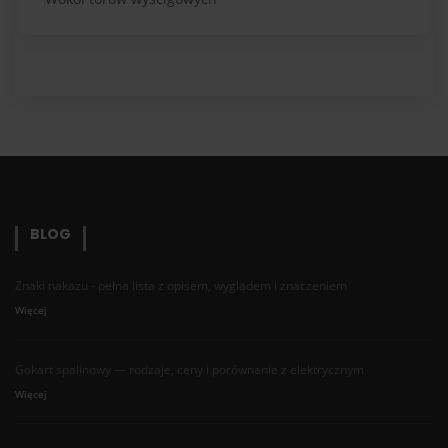
BLOG
Znaki nakazu - pełna lista z opisem, wyglądem i znaczeniem
Więcej
Gokart spalinowy — rodzaje, ceny i porównanie z elektrycznym
Więcej