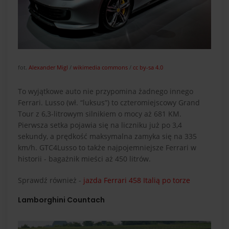
fot.
Alexander Migl
/
wikimedia commons
/
cc by-sa 4.0
To wyjątkowe auto nie przypomina żadnego innego
Ferrari. Lusso (wł. “luksus”) to czteromiejscowy Grand
Tour z 6,3-litrowym silnikiem o mocy aż 681 KM.
Pierwsza setka pojawia się na liczniku już po 3,4
sekundy, a prędkość maksymalna zamyka się na 335
km/h. GTC4Lusso to także najpojemniejsze Ferrari w
historii - bagażnik mieści aż 450 litrów.
Sprawdź również -
jazda Ferrari 458 Italią po torze
Lamborghini Countach