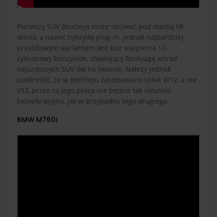
Pierwszy SUV Bentleya może skrywać pod maską V8,
diesla, a nawet hybrydę plug-in. Jednak najbardziej
prestiżowym wariantem jest bez wątpienia 12-
cylindrowy benzyniak, stawiający Bentyagę wśród
najszybszych SUV-ów na świecie. Należy jednak
podkreślić, że w Bentleyu zastosowano silnik W12, a nie
V12, przez co jego praca nie będzie tak idealnie
bezwibracyjna, jak w przypadku tego drugiego.
BMW M760i