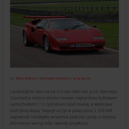
fot.
Brian Snelson
/
wikimedia commons
/
cc by-sa 2.0
Lamborghini zna się na V12 jak mało kto, a ich słynnego
Countacha można śmiało nazwać najbardziej kultowym
samochodem z 12 cylindrami pod maską, a właściwie
pod tylną klapą. Napęd na tył w połączeniu z 370 KM
zapewniał niezwykłe wrażenia podczas jazdy, a kolejna,
450-konna wersja biła rekordy prędkości.