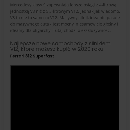
Mercedesy klasy S zapewniają lepsze osiągi z 4-litrową
jednostką V8 niż z 5,3-litrowym V12. Jednak jak wiadomo,
V8 to nie to samo co V12. Masywny silnik idealnie pasuje
do masywnego auta - jest mocny, niesamowicie głośny i
idealny dla oligarchy. Tutaj chodzi o ekskluzywność.
Najlepsze nowe samochody z silnikiem
V12, które możesz kupić w 2020 roku
Ferrari 812 Superfast