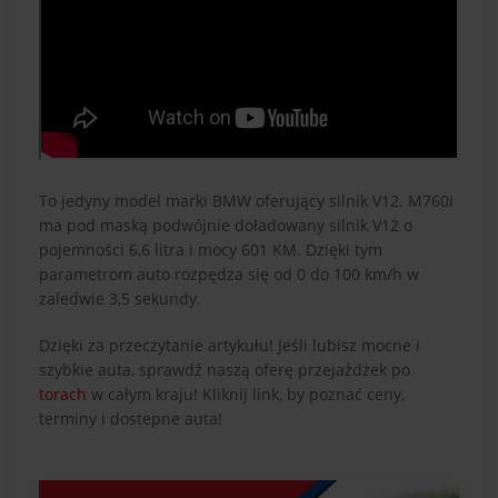
To jedyny model marki BMW oferujący silnik V12. M760i
ma pod maską podwójnie doładowany silnik V12 o
pojemności 6,6 litra i mocy 601 KM. Dzięki tym
parametrom auto rozpędza się od 0 do 100 km/h w
zaledwie 3,5 sekundy.
Dzięki za przeczytanie artykułu! Jeśli lubisz mocne i
szybkie auta, sprawdź naszą oferę przejażdżek po
torach
w całym kraju! Kliknij link, by poznać ceny,
terminy i dostepne auta!