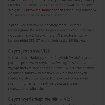
Po roku 1920 silniki V12 zaczęto montować na masową
skalę w
luksusowych samochodach
takich jak Cadillac V-
12, Lincoln K czy Rolls-Royce Phantom III.
Z produkcji silników V12 słynęły marki Ferrari i
Lamborghini. Pierwsze drogowe Ferrari - 166 Inter było
wyposażone w 2-litrowy motor V12, podczas gdy w
Lamborghini 350 GT była to jednostka 3,5-litrowa.
Czym jest silnik V12?
V12 to silnik składający się z 12 cylindrów ułożonych
parami, po sześć w rzędzie. Mówi się, że silnik ma
wygląd litery V, stąd też jego nazwa. W przeciwieństwie
do innych silników widlastych V12 nie ma żadnych
niedoskonałości związanych z niezrównoważonymi
siłami i momentami, czyli nie powstają w nim
niepożądane wibracje.
Czym wyróżniają się silniki V12?