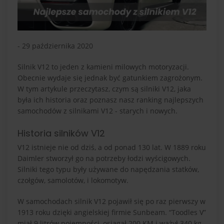
- 29 października 2020
Silnik V12 to jeden z kamieni milowych motoryzacji.
Obecnie wydaje się jednak być gatunkiem zagrożonym.
W tym artykule przeczytasz, czym są silniki V12, jaka
była ich historia oraz poznasz nasz ranking najlepszych
samochodów z silnikami V12 - starych i nowych.
Historia silników V12
V12 istnieje nie od dziś, a od ponad 130 lat. W 1889 roku
Daimler stworzył go na potrzeby łodzi wyścigowych.
Silniki tego typu były używane do napędzania statków,
czołgów, samolotów, i lokomotyw.
W samochodach silnik V12 pojawił się po raz pierwszy w
1913 roku dzięki angielskiej firmie Sunbeam. “Toodles V”
miał 9 litrów pojemności, osiągał 200 KM i ważył 340 kg.