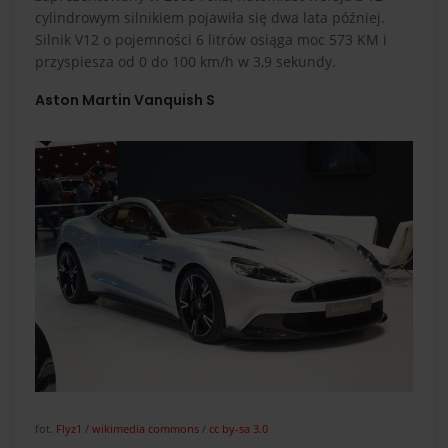
cylindrowym silnikiem pojawiła się dwa lata później.
Silnik V12 o pojemności 6 litrów osiąga moc 573 KM i
przyspiesza od 0 do 100 km/h w 3,9 sekundy.
Aston Martin Vanquish S
fot.
Flyz1
/
wikimedia commons
/
cc by-sa 3.0