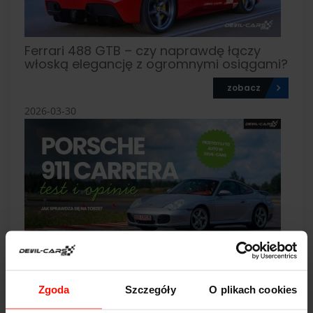
Ferrari 488 GTB – czy naprawdę łączy
włoską elegancję z ogromnymi osiągami?
zobacz
2026-03-30
Porsche 911 – test, opinie i wrażenia z jazdy
po torze
Zgoda
Szczegóły
O plikach cookies
zobacz