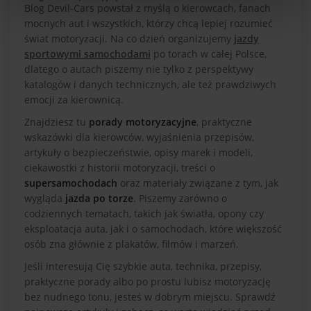
Blog Devil-Cars powstał z myślą o kierowcach, fanach
mocnych aut i wszystkich, którzy chcą lepiej rozumieć
świat motoryzacji. Na co dzień organizujemy
jazdy
sportowymi samochodami
po torach w całej Polsce,
dlatego o autach piszemy nie tylko z perspektywy
katalogów i danych technicznych, ale też prawdziwych
emocji za kierownicą.
Znajdziesz tu
porady motoryzacyjne
, praktyczne
wskazówki dla kierowców, wyjaśnienia przepisów,
artykuły o bezpieczeństwie, opisy marek i modeli,
ciekawostki z historii motoryzacji, treści o
supersamochodach
oraz materiały związane z tym, jak
wygląda
jazda po torze
. Piszemy zarówno o
codziennych tematach, takich jak światła, opony czy
eksploatacja auta, jak i o samochodach, które większość
osób zna głównie z plakatów, filmów i marzeń.
Jeśli interesują Cię szybkie auta, technika, przepisy,
praktyczne porady albo po prostu lubisz motoryzację
bez nudnego tonu, jesteś w dobrym miejscu. Sprawdź