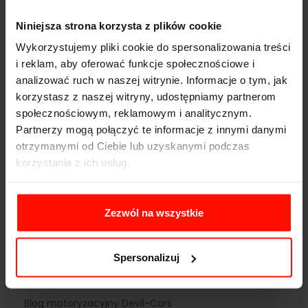
2026-03-09
Niniejsza strona korzysta z plików cookie
Wykorzystujemy pliki cookie do spersonalizowania treści
i reklam, aby oferować funkcje społecznościowe i
analizować ruch w naszej witrynie. Informacje o tym, jak
korzystasz z naszej witryny, udostępniamy partnerom
społecznościowym, reklamowym i analitycznym.
Partnerzy mogą połączyć te informacje z innymi danymi
otrzymanymi od Ciebie lub uzyskanymi podczas
Top 10 najpopularniejszych aut w Devil-
korzystania z ich usług.
Cars 2026
zobacz
Zezwól na wszystkie
«
1
2
3
4
5
6
7
8
9
10
...
19
20
»
Spersonalizuj
Blog motoryzacyjny Devil-Cars