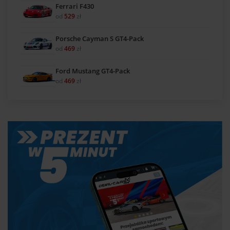
Ferrari F430
od
529
zł
Porsche Cayman S GT4-Pack
od
469
zł
Ford Mustang GT4-Pack
od
469
zł