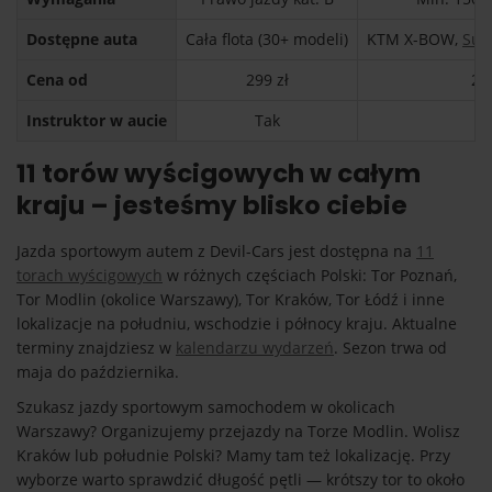
Dostępne auta
Cała flota (30+ modeli)
KTM X-BOW,
Sub
Cena od
299 zł
29
Instruktor w aucie
Tak
T
11 torów wyścigowych w całym
kraju – jesteśmy blisko ciebie
Jazda sportowym autem z Devil-Cars jest dostępna na
11
torach wyścigowych
w różnych częściach Polski: Tor Poznań,
Tor Modlin (okolice Warszawy), Tor Kraków, Tor Łódź i inne
lokalizacje na południu, wschodzie i północy kraju. Aktualne
terminy znajdziesz w
kalendarzu wydarzeń
. Sezon trwa od
maja do października.
Szukasz jazdy sportowym samochodem w okolicach
Warszawy? Organizujemy przejazdy na Torze Modlin. Wolisz
Kraków lub południe Polski? Mamy tam też lokalizację. Przy
wyborze warto sprawdzić długość pętli — krótszy tor to około