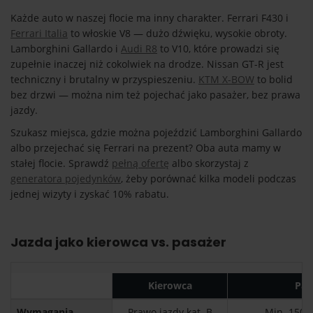
Każde auto w naszej flocie ma inny charakter. Ferrari F430 i
Ferrari Italia
to włoskie V8 — dużo dźwięku, wysokie obroty.
Lamborghini Gallardo i
Audi R8
to V10, które prowadzi się
zupełnie inaczej niż cokolwiek na drodze. Nissan GT-R jest
techniczny i brutalny w przyspieszeniu.
KTM X-BOW
to bolid
bez drzwi — można nim też pojechać jako pasażer, bez prawa
jazdy.
Szukasz miejsca, gdzie można pojeździć Lamborghini Gallardo
albo przejechać się Ferrari na prezent? Oba auta mamy w
stałej flocie. Sprawdź
pełną ofertę
albo skorzystaj z
generatora pojedynków
, żeby porównać kilka modeli podczas
jednej wizyty i zyskać 10% rabatu.
Jazda jako kierowca vs. pasażer
Kierowca
Pas
Wymagania
Prawo jazdy kat. B
Min. 150 