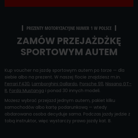
PREZENTY MOTORYZACYJNE NUMER 1 W POLSCE
ZAMÓW PRZEJAŻDŻKĘ
SPORTOWYM AUTEM
Kup voucher na jazdę sportowym autem po torze — dla
siebie albo na prezent. W naszej flocie znajdziesz m.in.
Ferrari F430
,
Lamborghini Gallardo
,
Porsche 911
,
Nissana GT-
R
,
Forda Mustanga
i ponad 30 innych modeli.
Możesz wybrać przejazd jednym autem, pakiet kilku
samochodów albo kartę podarunkową — wtedy
obdarowana osoba decyduje sama. Podczas jazdy jedzie z
tobą instruktor, więc wystarczy prawo jazdy kat. B.