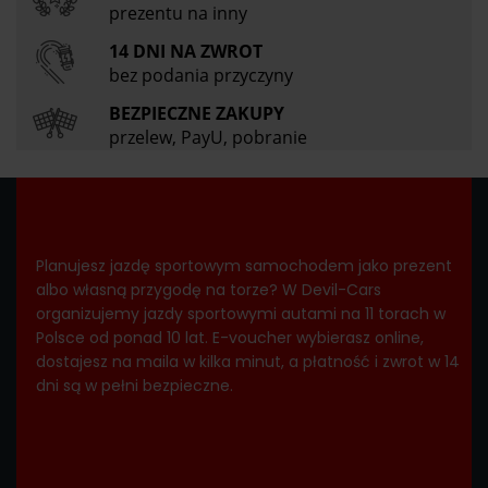
prezentu na inny
14 DNI NA ZWROT
bez podania przyczyny
BEZPIECZNE ZAKUPY
przelew, PayU, pobranie
Planujesz jazdę sportowym samochodem jako prezent
albo własną przygodę na torze? W Devil-Cars
organizujemy jazdy sportowymi autami na 11 torach w
Polsce od ponad 10 lat. E-voucher wybierasz online,
dostajesz na maila w kilka minut, a płatność i zwrot w 14
dni są w pełni bezpieczne.