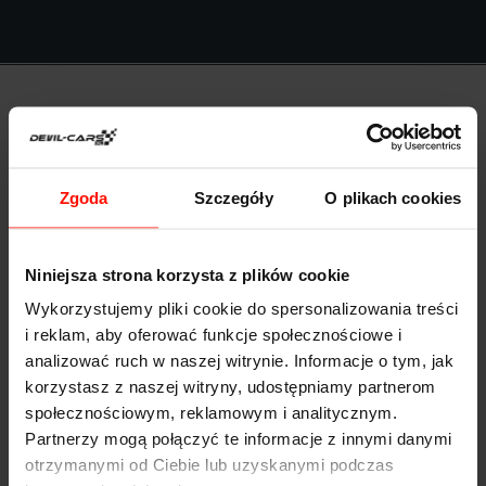
Anna Kołodziejczyk
Zgoda
Szczegóły
O plikach cookies
Niniejsza strona korzysta z plików cookie
Wykorzystujemy pliki cookie do spersonalizowania treści
i reklam, aby oferować funkcje społecznościowe i
Bardzo przystępne ceny i duży wybór sportowych
analizować ruch w naszej witrynie. Informacje o tym, jak
samochodów. Polecili mi Was znajomi i nie żałuję.
korzystasz z naszej witryny, udostępniamy partnerom
społecznościowym, reklamowym i analitycznym.
Znalazłam super prezent!
Partnerzy mogą połączyć te informacje z innymi danymi
otrzymanymi od Ciebie lub uzyskanymi podczas