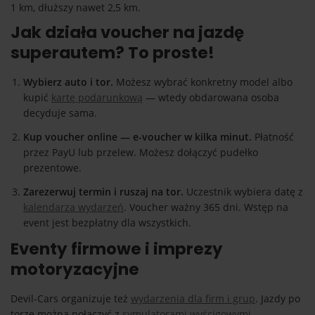
1 km, dłuższy nawet 2,5 km.
Jak działa voucher na jazdę
superautem? To proste!
Wybierz auto i tor.
Możesz wybrać konkretny model albo
kupić
kartę podarunkową
— wtedy obdarowana osoba
decyduje sama.
Kup voucher online — e-voucher w kilka minut.
Płatność
przez PayU lub przelew. Możesz dołączyć pudełko
prezentowe.
Zarezerwuj termin i ruszaj na tor.
Uczestnik wybiera datę z
kalendarza wydarzeń
. Voucher ważny 365 dni. Wstęp na
event jest bezpłatny dla wszystkich.
Eventy firmowe i imprezy
motoryzacyjne
Devil-Cars organizuje też
wydarzenia dla firm i grup
. Jazdy po
torze można połączyć z
symulatorami wyścigowymi
,