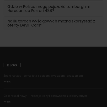
Gdzie w Polsce mogę pojeździć Lamborghini
Huracan lub Ferrari 488?
Na ilu torach wyścigowych można skorzystać z
oferty Devil-Cars?
BLOG
Znaki nakazu - pełna lista z opisem, wyglądem i znaczeniem
Więcej
Gokart spalinowy — rodzaje, ceny i porównanie z elektrycznym
Więcej