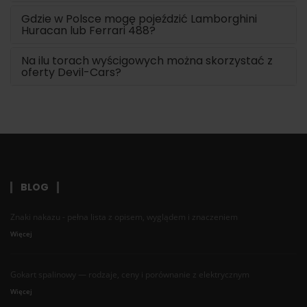
Gdzie w Polsce mogę pojeździć Lamborghini
Huracan lub Ferrari 488?
Na ilu torach wyścigowych można skorzystać z
oferty Devil-Cars?
BLOG
Znaki nakazu - pełna lista z opisem, wyglądem i znaczeniem
Więcej
Gokart spalinowy — rodzaje, ceny i porównanie z elektrycznym
Więcej