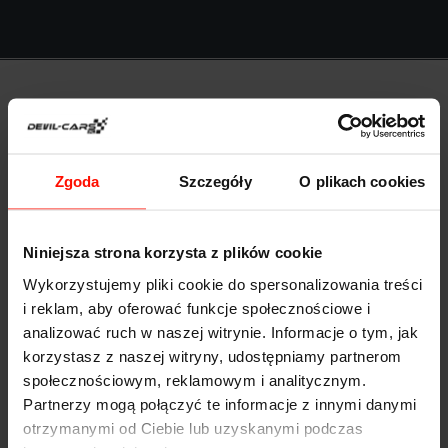
Anna Kołodziejczyk
Zgoda
Szczegóły
O plikach cookies
Niniejsza strona korzysta z plików cookie
Wykorzystujemy pliki cookie do spersonalizowania treści
i reklam, aby oferować funkcje społecznościowe i
Bardzo przystępne ceny i duży wybór sportowych
analizować ruch w naszej witrynie. Informacje o tym, jak
samochodów. Polecili mi Was znajomi i nie żałuję.
korzystasz z naszej witryny, udostępniamy partnerom
społecznościowym, reklamowym i analitycznym.
Znalazłam super prezent!
Partnerzy mogą połączyć te informacje z innymi danymi
otrzymanymi od Ciebie lub uzyskanymi podczas