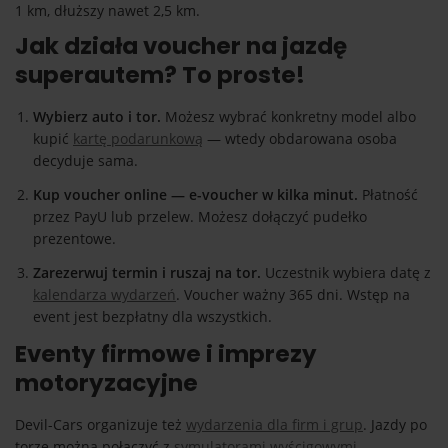
1 km, dłuższy nawet 2,5 km.
Jak działa voucher na jazdę
superautem? To proste!
Wybierz auto i tor.
Możesz wybrać konkretny model albo
kupić
kartę podarunkową
— wtedy obdarowana osoba
decyduje sama.
Kup voucher online — e-voucher w kilka minut.
Płatność
przez PayU lub przelew. Możesz dołączyć pudełko
prezentowe.
Zarezerwuj termin i ruszaj na tor.
Uczestnik wybiera datę z
kalendarza wydarzeń
. Voucher ważny 365 dni. Wstęp na
event jest bezpłatny dla wszystkich.
Eventy firmowe i imprezy
motoryzacyjne
Devil-Cars organizuje też
wydarzenia dla firm i grup
. Jazdy po
torze można połączyć z
symulatorami wyścigowymi
,