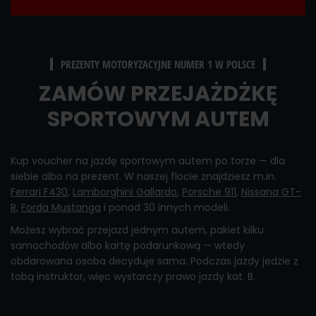
PREZENTY MOTORYZACYJNE NUMER 1 W POLSCE
ZAMÓW PRZEJAŻDŻKĘ
SPORTOWYM AUTEM
Kup voucher na jazdę sportowym autem po torze — dla
siebie albo na prezent. W naszej flocie znajdziesz m.in.
Ferrari F430
,
Lamborghini Gallardo
,
Porsche 911
,
Nissana GT-
R
,
Forda Mustanga
i ponad 30 innych modeli.
Możesz wybrać przejazd jednym autem, pakiet kilku
samochodów albo kartę podarunkową — wtedy
obdarowana osoba decyduje sama. Podczas jazdy jedzie z
tobą instruktor, więc wystarczy prawo jazdy kat. B.