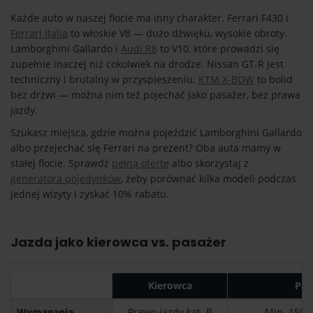
Każde auto w naszej flocie ma inny charakter. Ferrari F430 i
Ferrari Italia
to włoskie V8 — dużo dźwięku, wysokie obroty.
Lamborghini Gallardo i
Audi R8
to V10, które prowadzi się
zupełnie inaczej niż cokolwiek na drodze. Nissan GT-R jest
techniczny i brutalny w przyspieszeniu.
KTM X-BOW
to bolid
bez drzwi — można nim też pojechać jako pasażer, bez prawa
jazdy.
Szukasz miejsca, gdzie można pojeździć Lamborghini Gallardo
albo przejechać się Ferrari na prezent? Oba auta mamy w
stałej flocie. Sprawdź
pełną ofertę
albo skorzystaj z
generatora pojedynków
, żeby porównać kilka modeli podczas
jednej wizyty i zyskać 10% rabatu.
Jazda jako kierowca vs. pasażer
Kierowca
Pas
Wymagania
Prawo jazdy kat. B
Min. 150 