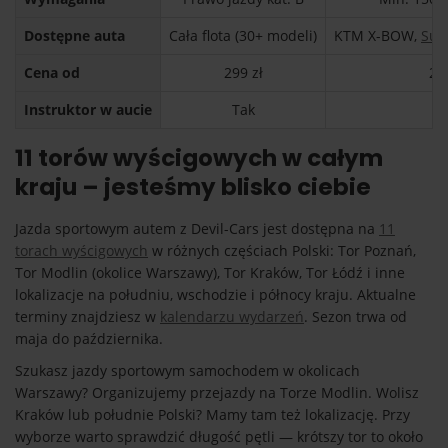
Dostępne auta
Cała flota (30+ modeli)
KTM X-BOW,
Sub
Cena od
299 zł
29
Instruktor w aucie
Tak
T
11 torów wyścigowych w całym
kraju – jesteśmy blisko ciebie
Jazda sportowym autem z Devil-Cars jest dostępna na
11
torach wyścigowych
w różnych częściach Polski: Tor Poznań,
Tor Modlin (okolice Warszawy), Tor Kraków, Tor Łódź i inne
lokalizacje na południu, wschodzie i północy kraju. Aktualne
terminy znajdziesz w
kalendarzu wydarzeń
. Sezon trwa od
maja do października.
Szukasz jazdy sportowym samochodem w okolicach
Warszawy? Organizujemy przejazdy na Torze Modlin. Wolisz
Kraków lub południe Polski? Mamy tam też lokalizację. Przy
wyborze warto sprawdzić długość pętli — krótszy tor to około