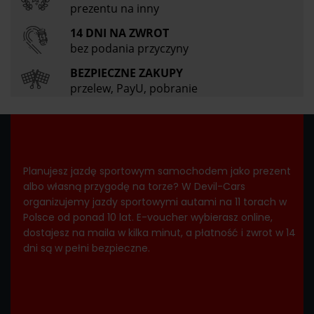
prezentu na inny
14 DNI NA ZWROT
bez podania przyczyny
BEZPIECZNE ZAKUPY
przelew, PayU, pobranie
Planujesz jazdę sportowym samochodem jako prezent
albo własną przygodę na torze? W Devil-Cars
organizujemy jazdy sportowymi autami na 11 torach w
Polsce od ponad 10 lat. E-voucher wybierasz online,
dostajesz na maila w kilka minut, a płatność i zwrot w 14
dni są w pełni bezpieczne.