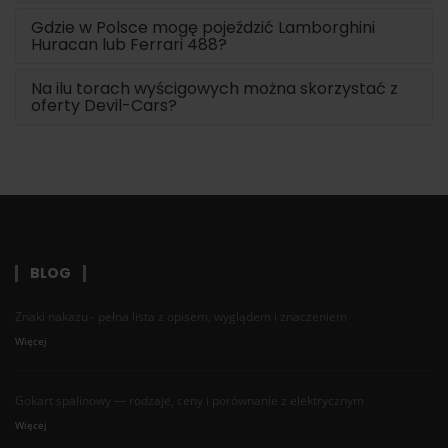
Gdzie w Polsce mogę pojeździć Lamborghini
Huracan lub Ferrari 488?
Na ilu torach wyścigowych można skorzystać z
oferty Devil-Cars?
BLOG
Znaki nakazu - pełna lista z opisem, wyglądem i znaczeniem
Więcej
Gokart spalinowy — rodzaje, ceny i porównanie z elektrycznym
Więcej