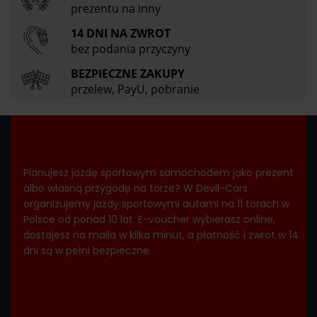
prezentu na inny
14 DNI NA ZWROT
bez podania przyczyny
BEZPIECZNE ZAKUPY
przelew, PayU, pobranie
Planujesz jazdę sportowym samochodem jako prezent
albo własną przygodę na torze? W Devil-Cars
organizujemy jazdy sportowymi autami na 11 torach w
Polsce od ponad 10 lat. E-voucher wybierasz online,
dostajesz na maila w kilka minut, a płatność i zwrot w 14
dni są w pełni bezpieczne.