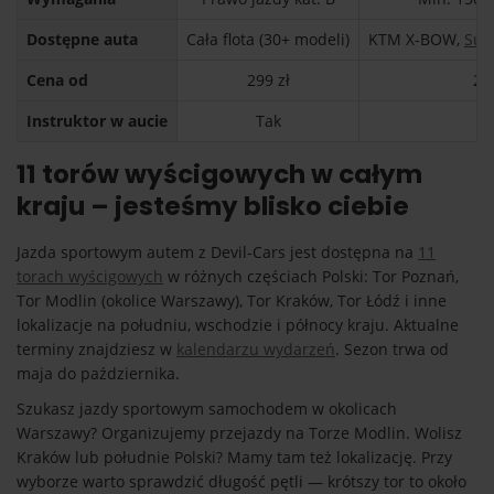
Dostępne auta
Cała flota (30+ modeli)
KTM X-BOW,
Sub
Cena od
299 zł
29
Instruktor w aucie
Tak
T
11 torów wyścigowych w całym
kraju – jesteśmy blisko ciebie
Jazda sportowym autem z Devil-Cars jest dostępna na
11
torach wyścigowych
w różnych częściach Polski: Tor Poznań,
Tor Modlin (okolice Warszawy), Tor Kraków, Tor Łódź i inne
lokalizacje na południu, wschodzie i północy kraju. Aktualne
terminy znajdziesz w
kalendarzu wydarzeń
. Sezon trwa od
maja do października.
Szukasz jazdy sportowym samochodem w okolicach
Warszawy? Organizujemy przejazdy na Torze Modlin. Wolisz
Kraków lub południe Polski? Mamy tam też lokalizację. Przy
wyborze warto sprawdzić długość pętli — krótszy tor to około