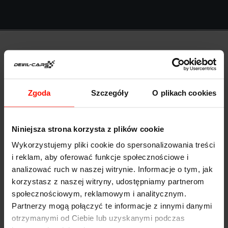
Anna Kołodziejczyk
Zgoda
Szczegóły
O plikach cookies
Niniejsza strona korzysta z plików cookie
Wykorzystujemy pliki cookie do spersonalizowania treści
i reklam, aby oferować funkcje społecznościowe i
Bardzo przystępne ceny i duży wybór sportowych
analizować ruch w naszej witrynie. Informacje o tym, jak
samochodów. Polecili mi Was znajomi i nie żałuję.
korzystasz z naszej witryny, udostępniamy partnerom
społecznościowym, reklamowym i analitycznym.
Znalazłam super prezent!
Partnerzy mogą połączyć te informacje z innymi danymi
otrzymanymi od Ciebie lub uzyskanymi podczas