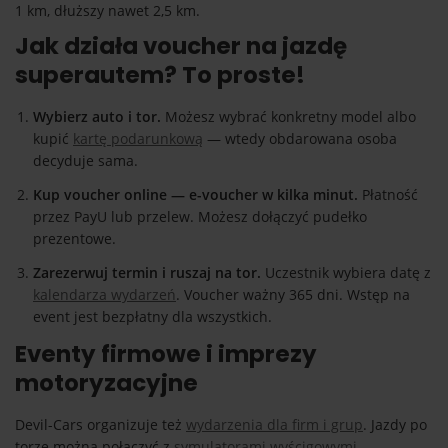
1 km, dłuższy nawet 2,5 km.
Jak działa voucher na jazdę
superautem? To proste!
Wybierz auto i tor.
Możesz wybrać konkretny model albo
kupić
kartę podarunkową
— wtedy obdarowana osoba
decyduje sama.
Kup voucher online — e-voucher w kilka minut.
Płatność
przez PayU lub przelew. Możesz dołączyć pudełko
prezentowe.
Zarezerwuj termin i ruszaj na tor.
Uczestnik wybiera datę z
kalendarza wydarzeń
. Voucher ważny 365 dni. Wstęp na
event jest bezpłatny dla wszystkich.
Eventy firmowe i imprezy
motoryzacyjne
Devil-Cars organizuje też
wydarzenia dla firm i grup
. Jazdy po
torze można połączyć z
symulatorami wyścigowymi
,