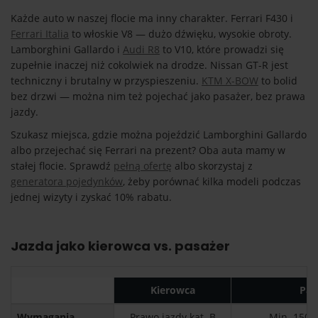
Każde auto w naszej flocie ma inny charakter. Ferrari F430 i
Ferrari Italia
to włoskie V8 — dużo dźwięku, wysokie obroty.
Lamborghini Gallardo i
Audi R8
to V10, które prowadzi się
zupełnie inaczej niż cokolwiek na drodze. Nissan GT-R jest
techniczny i brutalny w przyspieszeniu.
KTM X-BOW
to bolid
bez drzwi — można nim też pojechać jako pasażer, bez prawa
jazdy.
Szukasz miejsca, gdzie można pojeździć Lamborghini Gallardo
albo przejechać się Ferrari na prezent? Oba auta mamy w
stałej flocie. Sprawdź
pełną ofertę
albo skorzystaj z
generatora pojedynków
, żeby porównać kilka modeli podczas
jednej wizyty i zyskać 10% rabatu.
Jazda jako kierowca vs. pasażer
Kierowca
Pas
Wymagania
Prawo jazdy kat. B
Min. 150 