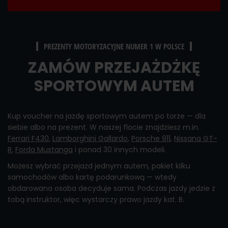
PREZENTY MOTORYZACYJNE NUMER 1 W POLSCE
ZAMÓW PRZEJAŻDŻKĘ
SPORTOWYM AUTEM
Kup voucher na jazdę sportowym autem po torze — dla
siebie albo na prezent. W naszej flocie znajdziesz m.in.
Ferrari F430
,
Lamborghini Gallardo
,
Porsche 911
,
Nissana GT-
R
,
Forda Mustanga
i ponad 30 innych modeli.
Możesz wybrać przejazd jednym autem, pakiet kilku
samochodów albo kartę podarunkową — wtedy
obdarowana osoba decyduje sama. Podczas jazdy jedzie z
tobą instruktor, więc wystarczy prawo jazdy kat. B.