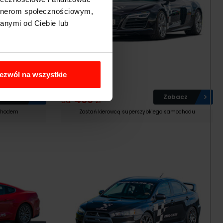
artnerom społecznościowym,
anymi od Ciebie lub
Jazda po Torze
ezwól na wszystkie
Audi R8 V10
Zobacz
469
Zobacz
od:
zł
ochodem
Zostań kierowcą superszybkiego samochodu