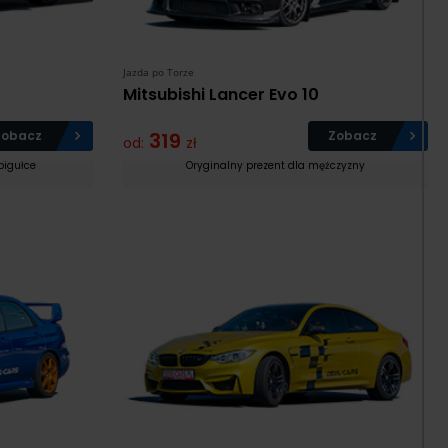
Jazda po Torze
Mitsubishi Lancer Evo 10
Zobacz
319
Zobacz
od:
zł
pigułce
Oryginalny prezent dla mężczyzny