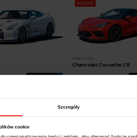
NOWOŚĆ
Jazda po Torze
Chevrolet Corvette C8
Zobacz
469
od:
zł
 prezent dla fana motoryzacji
Jazda sportowym samochodem pr
Szczegóły
 plików cookie
do spersonalizowania treści i reklam, aby oferować funkcje sp