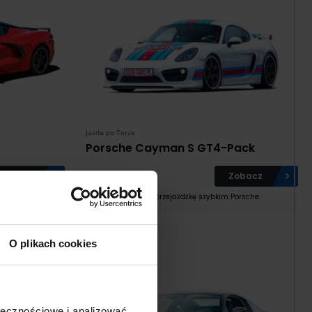
Jazda po Torze
Porsche Cayman S GT4-Pack
Zobacz
469
Zobacz
od:
zł
osto z USA
Podaruj przejażdżkę szybkim Porsche
O plikach cookies
ołecznościowe i analizować