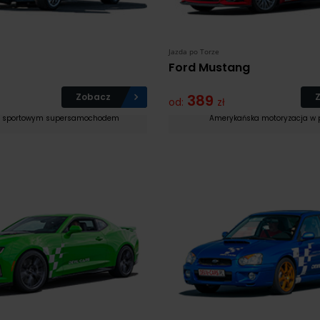
Jazda po Torze
Ford Mustang
Zobacz
389
od:
zł
ka sportowym supersamochodem
Amerykańska motoryzacja w 