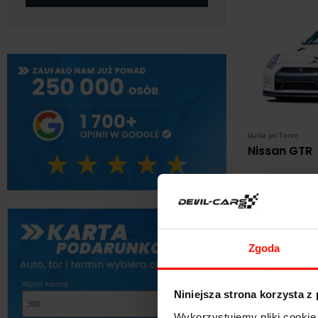
Jazda po Torze
Nissan GTR
469
od:
zł
Wyjątkowy
Zgoda
Wpisz kwotę
Niniejsza strona korzysta z
Wykorzystujemy pliki cookie 