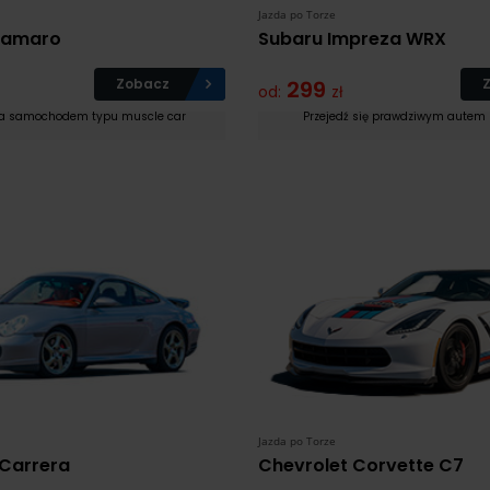
Jazda po Torze
Camaro
Subaru Impreza WRX
Zobacz
299
od:
zł
da samochodem typu muscle car
Przejedź się prawdziwym autem
Jazda po Torze
 Carrera
Chevrolet Corvette C7