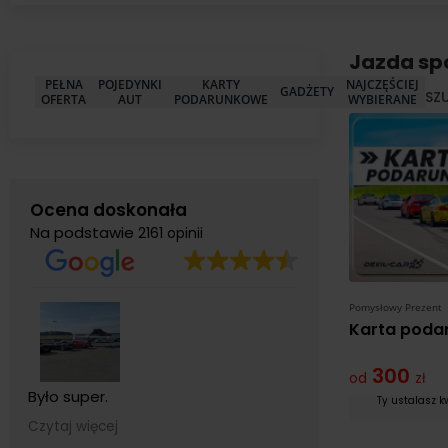
Jazda s
PEŁNA
POJEDYNKI
KARTY
NAJCZĘŚCIEJ
GADŻETY
SZ
OFERTA
AUT
PODARUNKOWE
WYBIERANE
Ocena doskonała
Na podstawie
2161 opinii
Pomysłowy Prezent
Karta poda
300
od
zł
Było super.
Organizacja n
Ty ustalasz k
Niezapomniane wrażenia.
poziomie,wszy
Czytaj więcej
Czytaj więcej
Serdecznie polecam ❤️
zobaczyć i dot