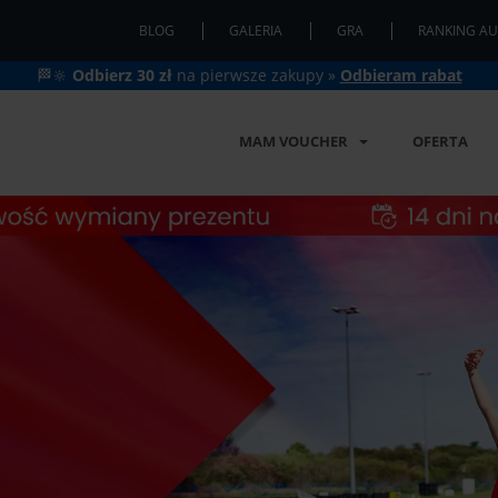
BLOG
GALERIA
GRA
RANKING AU
🏁🔆
Odbierz 30 zł
na pierwsze zakupy »
Odbieram rabat
MAM VOUCHER
OFERTA