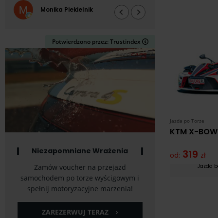
zabraniają, syn 
Monika Piekielnik
Grzegor
za kierownicę 
samej jazdy n
żadnych zastrz
Potwierdzono przez: Trustindex
pozwala cisnąć
dała,jeden mi
okrążenia i to 
po więcej. DEV
brawo,profesjon
zobaczenia
Jazda po Torze
KTM X-BOW
Niezapomniane Wrażenia
319
od:
zł
Zamów voucher na przejazd
Jazda b
samochodem po torze wyścigowym i
spełnij motoryzacyjne marzenia!
ZAREZERWUJ TERAZ