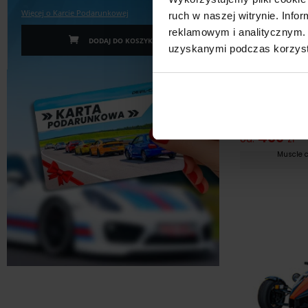
Więcej o Karcie Podarunkowej
ruch w naszej witrynie. Inf
reklamowym i analitycznym. 
DODAJ DO KOSZYKA
uzyskanymi podczas korzysta
Jazda po Torze
Ford Musta
469
od:
zł
Muscle c