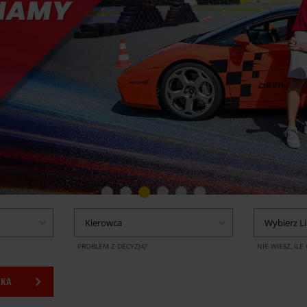
1
2
3
4
5
6
Kierowca
Wybierz L
PROBLEM Z DECYZJĄ?
NIE WIESZ, IL
YKA