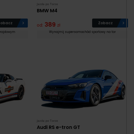
Jazda po Torze
BMW M4
Zobacz
389
Zobacz
od:
zł
 rajdowym
Wynajmij supersamochód sportowy na tor
Jazda po Torze
Audi RS e-tron GT