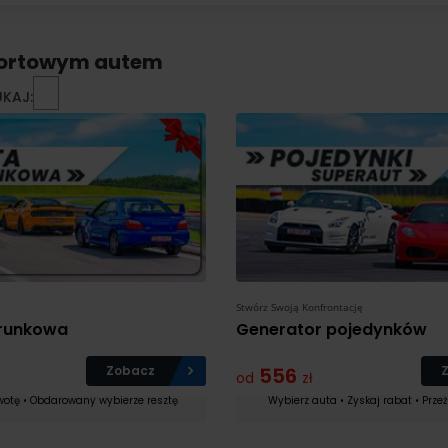
portowym autem
UKAJ:
Stwórz Swoją Konfrontację
runkowa
Generator pojedynków
Zobacz
556
od
zł
a najwyższym
Devil odpala emocje na długo
wotę • Obdarowany wybierze resztę
Wybierz auta • Zyskaj rabat • Prze
stko możesz
przed startem!
Czytaj więcej
knąć,niczego nie
Fajny kontakt, elastyczne podejśc