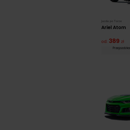
Jazda po Torze
Ariel Atom
389
od:
zł
Przejażdż