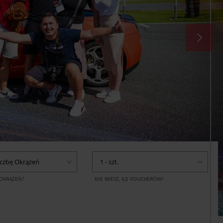
iczbę Okrążeń
1 - szt.
E OKRĄŻEŃ?
NIE WIESZ, ILE VOUCHERÓW?