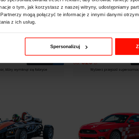
ormacje o tym, jak korzystasz z naszej witryny, udostępniamy p
Partnerzy mogą połączyć te informacje z innymi danymi otrzym
nia z ich usług.
Jazda po Torze
Spersonalizuj
Z
ng GT4-Pack
Ferrari Italia (458)
Zobacz
629
od:
zł
ar, który wymknął się fabryce
Wybierz przejazd supersam