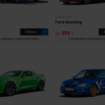
Jazda po Torze
Ford Mustang
Zobacz
389
od:
zł
ka sportowym supersamochodem
Amerykańska motoryzacja w 