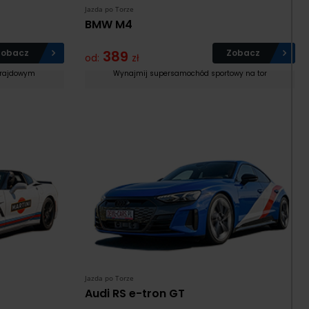
Jazda po Torze
BMW M4
Zobacz
389
Zobacz
od:
zł
 rajdowym
Wynajmij supersamochód sportowy na tor
Jazda po Torze
Audi RS e-tron GT