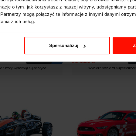
ormacje o tym, jak korzystasz z naszej witryny, udostępniamy p
Partnerzy mogą połączyć te informacje z innymi danymi otrzym
nia z ich usług.
Jazda po Torze
Spersonalizuj
Z
ng GT4-Pack
Ferrari Italia (458)
Zobacz
629
od:
zł
ar, który wymknął się fabryce
Wybierz przejazd supersam