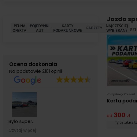
Jazda s
PEŁNA
POJEDYNKI
KARTY
NAJCZĘŚCIEJ
GADŻETY
SZ
OFERTA
AUT
PODARUNKOWE
WYBIERANE
Ocena doskonała
Na podstawie
2161 opinii
Pomysłowy Prezent
Karta poda
300
od
zł
Było super.
Organizacja n
Ty ustalasz k
Niezapomniane wrażenia.
poziomie,wszy
Czytaj więcej
Czytaj więcej
Serdecznie polecam ❤️
zobaczyć i dot