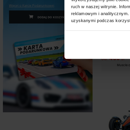
Więcej o Karcie Podarunkowej
ruch w naszej witrynie. Inf
reklamowym i analitycznym. 
DODAJ DO KOSZYKA
uzyskanymi podczas korzysta
Jazda po Torze
Ford Musta
469
od:
zł
Muscle c