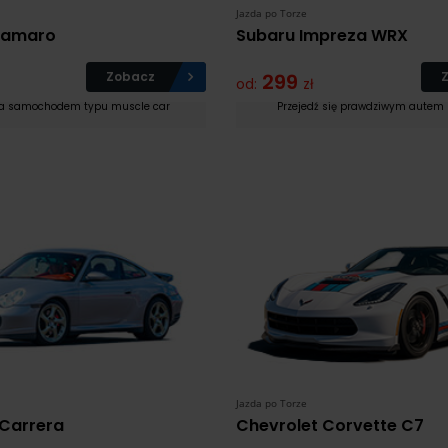
Jazda po Torze
Camaro
Subaru Impreza WRX
Zobacz
299
od:
zł
da samochodem typu muscle car
Przejedź się prawdziwym autem
Jazda po Torze
 Carrera
Chevrolet Corvette C7