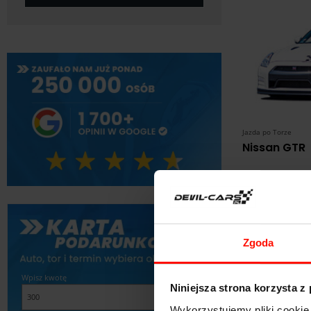
Jazda po Torze
Nissan GTR
469
od:
zł
Wyjątkowy
Zgoda
Wpisz kwotę
Niniejsza strona korzysta z
Wykorzystujemy pliki cookie 