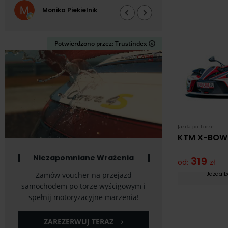
zabraniają, syn 
Monika Piekielnik
Grzegor
za kierownicę 
samej jazdy n
żadnych zastrz
Potwierdzono przez: Trustindex
pozwala cisnąć
dała,jeden mi
okrążenia i to 
po więcej. DEV
brawo,profesjon
zobaczenia
Jazda po Torze
KTM X-BOW
Niezapomniane Wrażenia
319
od:
zł
Zamów voucher na przejazd
Jazda b
samochodem po torze wyścigowym i
spełnij motoryzacyjne marzenia!
ZAREZERWUJ TERAZ