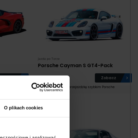
Jazda po Torze
Porsche Cayman S GT4-Pack
Zobacz
469
Zobacz
od:
zł
osto z USA
Podaruj przejażdżkę szybkim Porsche
O plikach cookies
ołecznościowe i analizować