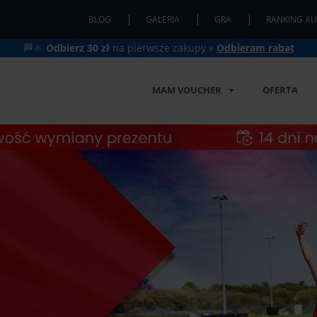
BLOG
GALERIA
GRA
RANKING AU
🏁🔆
Odbierz 30 zł
na pierwsze zakupy »
Odbieram rabat
MAM VOUCHER
OFERTA