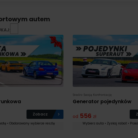
portowym autem
UKAJ:
Stwórz Swoją Konfrontację
runkowa
Generator pojedynków
Zobacz
556
od
zł
a najwyższym
Devil odpala emocje na długo
wotę • Obdarowany wybierze resztę
Wybierz auta • Zyskaj rabat • Prze
stko możesz
przed startem!
Czytaj więcej
knąć,niczego nie
Fajny kontakt, elastyczne podejśc