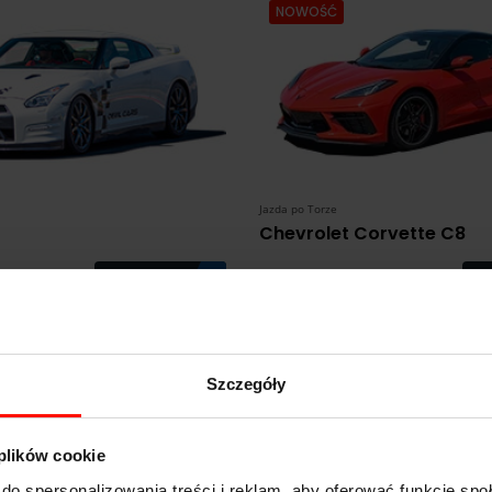
NOWOŚĆ
Jazda po Torze
Chevrolet Corvette C8
Zobacz
469
od:
zł
 prezent dla fana motoryzacji
Jazda sportowym samochodem pr
Szczegóły
 plików cookie
do spersonalizowania treści i reklam, aby oferować funkcje sp