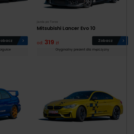
Jazda po Torze
Mitsubishi Lancer Evo 10
Zobacz
319
Zobacz
od:
zł
pigułce
Oryginalny prezent dla mężczyzny