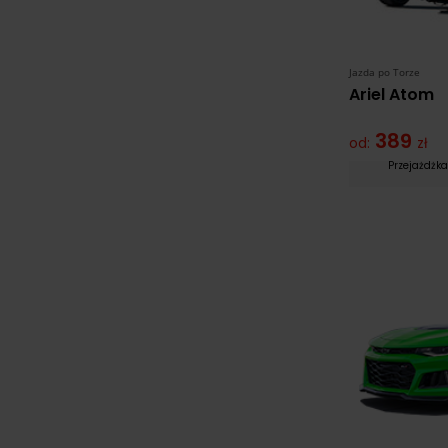
Jazda po Torze
Ariel Atom
389
od:
zł
Przejażdż