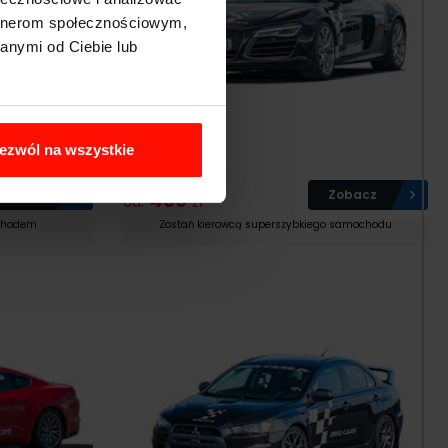
artnerom społecznościowym,
anymi od Ciebie lub
Jazda po Torze
ezwól na wszystkie
Audi R8 V10
Zobacz
469
Zobacz
od:
zł
ochodem
Zostań kierowcą superszybkiego samochodu