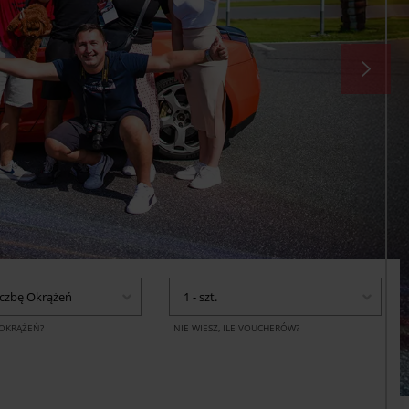
iczbę Okrążeń
1 - szt.
E OKRĄŻEŃ?
NIE WIESZ, ILE VOUCHERÓW?