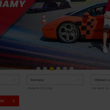
1
2
3
4
5
6
Kierowca
Wybierz L
PROBLEM Z DECYZJĄ?
NIE WIESZ, IL
YKA