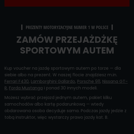
PREZENTY MOTORYZACYJNE NUMER 1 W POLSCE
ZAMÓW PRZEJAŻDŻKĘ
SPORTOWYM AUTEM
Kup voucher na jazdę sportowym autem po torze — dla
siebie albo na prezent. W naszej flocie znajdziesz m.in.
Ferrari F430
,
Lamborghini Gallardo
,
Porsche 911
,
Nissana GT-
R
,
Forda Mustanga
i ponad 30 innych modeli.
Możesz wybrać przejazd jednym autem, pakiet kilku
samochodów albo kartę podarunkową — wtedy
obdarowana osoba decyduje sama. Podczas jazdy jedzie z
tobą instruktor, więc wystarczy prawo jazdy kat. B.