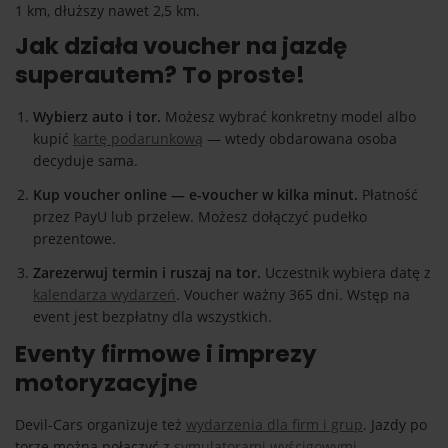
1 km, dłuższy nawet 2,5 km.
Jak działa voucher na jazdę
superautem? To proste!
Wybierz auto i tor.
Możesz wybrać konkretny model albo
kupić
kartę podarunkową
— wtedy obdarowana osoba
decyduje sama.
Kup voucher online — e-voucher w kilka minut.
Płatność
przez PayU lub przelew. Możesz dołączyć pudełko
prezentowe.
Zarezerwuj termin i ruszaj na tor.
Uczestnik wybiera datę z
kalendarza wydarzeń
. Voucher ważny 365 dni. Wstęp na
event jest bezpłatny dla wszystkich.
Eventy firmowe i imprezy
motoryzacyjne
Devil-Cars organizuje też
wydarzenia dla firm i grup
. Jazdy po
torze można połączyć z
symulatorami wyścigowymi
,