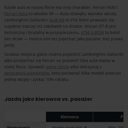
Każde auto w naszej flocie ma inny charakter. Ferrari F430 i
Ferrari Italia
to włoskie V8 — dużo dźwięku, wysokie obroty.
Lamborghini Gallardo i
Audi R8
to V10, które prowadzi się
zupełnie inaczej niż cokolwiek na drodze. Nissan GT-R jest
techniczny i brutalny w przyspieszeniu.
KTM X-BOW
to bolid
bez drzwi — można nim też pojechać jako pasażer, bez prawa
jazdy.
Szukasz miejsca, gdzie można pojeździć Lamborghini Gallardo
albo przejechać się Ferrari na prezent? Oba auta mamy w
stałej flocie. Sprawdź
pełną ofertę
albo skorzystaj z
generatora pojedynków
, żeby porównać kilka modeli podczas
jednej wizyty i zyskać 10% rabatu.
Jazda jako kierowca vs. pasażer
Kierowca
Pas
Wymagania
Prawo jazdy kat. B
Min. 150 