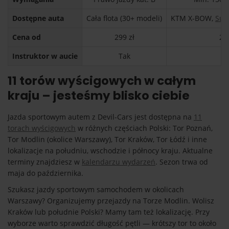
Dostępne auta
Cała flota (30+ modeli)
KTM X-BOW,
Sub
Cena od
299 zł
29
Instruktor w aucie
Tak
T
11 torów wyścigowych w całym
kraju – jesteśmy blisko ciebie
Jazda sportowym autem z Devil-Cars jest dostępna na
11
torach wyścigowych
w różnych częściach Polski: Tor Poznań,
Tor Modlin (okolice Warszawy), Tor Kraków, Tor Łódź i inne
lokalizacje na południu, wschodzie i północy kraju. Aktualne
terminy znajdziesz w
kalendarzu wydarzeń
. Sezon trwa od
maja do października.
Szukasz jazdy sportowym samochodem w okolicach
Warszawy? Organizujemy przejazdy na Torze Modlin. Wolisz
Kraków lub południe Polski? Mamy tam też lokalizację. Przy
wyborze warto sprawdzić długość pętli — krótszy tor to około