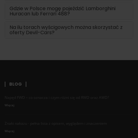
Gdzie w Polsce mogę pojeździć Lamborghini
Huracan lub Ferrari 488?
Na ilu torach wyścigowych można skorzystać z
oferty Devil-Cars?
BLOG
Napęd FWD – co oznacza i czym różni się od RWD oraz AWD?
Więcej
Znaki nakazu - pełna lista z opisem, wyglądem i znaczeniem
Więcej