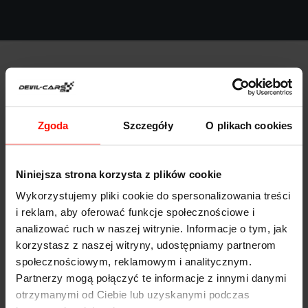
Anna Kołodziejczyk
Zgoda
Szczegóły
O plikach cookies
Niniejsza strona korzysta z plików cookie
Wykorzystujemy pliki cookie do spersonalizowania treści
i reklam, aby oferować funkcje społecznościowe i
Bardzo przystępne ceny i duży wybór sportowych
analizować ruch w naszej witrynie. Informacje o tym, jak
samochodów. Polecili mi Was znajomi i nie żałuję.
korzystasz z naszej witryny, udostępniamy partnerom
społecznościowym, reklamowym i analitycznym.
Znalazłam super prezent!
Partnerzy mogą połączyć te informacje z innymi danymi
otrzymanymi od Ciebie lub uzyskanymi podczas