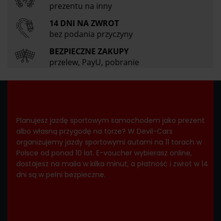
prezentu na inny
14 DNI NA ZWROT
bez podania przyczyny
BEZPIECZNE ZAKUPY
przelew, PayU, pobranie
Planujesz jazdę sportowym samochodem jako prezent
albo własną przygodę na torze? W Devil-Cars
organizujemy jazdy sportowymi autami na 11 torach w
Polsce od ponad 10 lat. E-voucher wybierasz online,
dostajesz na maila w kilka minut, a płatność i zwrot w 14
dni są w pełni bezpieczne.