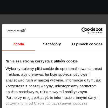
Anna Kołodziejczyk
Zgoda
Szczegóły
O plikach cookies
Niniejsza strona korzysta z plików cookie
Wykorzystujemy pliki cookie do spersonalizowania treści
i reklam, aby oferować funkcje społecznościowe i
Bardzo przystępne ceny i duży wybór sportowych
analizować ruch w naszej witrynie. Informacje o tym, jak
samochodów. Polecili mi Was znajomi i nie żałuję.
korzystasz z naszej witryny, udostępniamy partnerom
społecznościowym, reklamowym i analitycznym.
Znalazłam super prezent!
Partnerzy mogą połączyć te informacje z innymi danymi
otrzymanymi od Ciebie lub uzyskanymi podczas