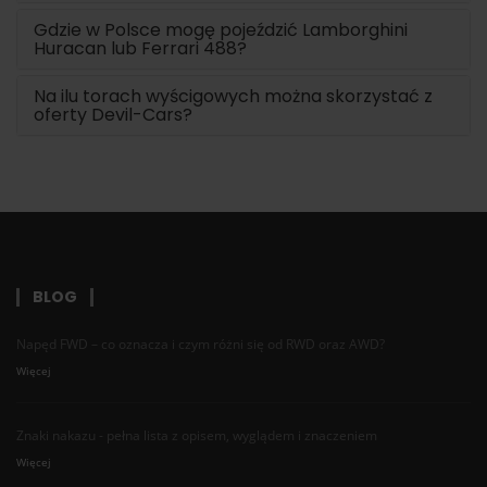
Gdzie w Polsce mogę pojeździć Lamborghini
Huracan lub Ferrari 488?
Na ilu torach wyścigowych można skorzystać z
oferty Devil-Cars?
BLOG
Napęd FWD – co oznacza i czym różni się od RWD oraz AWD?
Więcej
Znaki nakazu - pełna lista z opisem, wyglądem i znaczeniem
Więcej