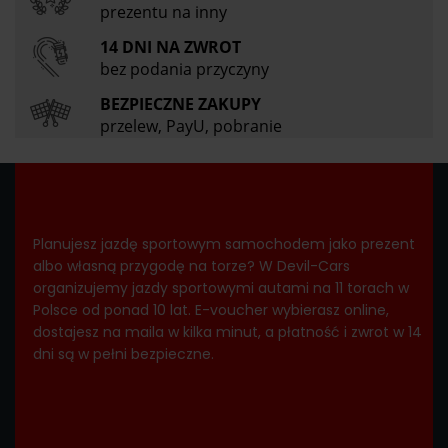
prezentu na inny
14 DNI NA ZWROT
bez podania przyczyny
BEZPIECZNE ZAKUPY
przelew, PayU, pobranie
Planujesz jazdę sportowym samochodem jako prezent
albo własną przygodę na torze? W Devil-Cars
organizujemy jazdy sportowymi autami na 11 torach w
Polsce od ponad 10 lat. E-voucher wybierasz online,
dostajesz na maila w kilka minut, a płatność i zwrot w 14
dni są w pełni bezpieczne.