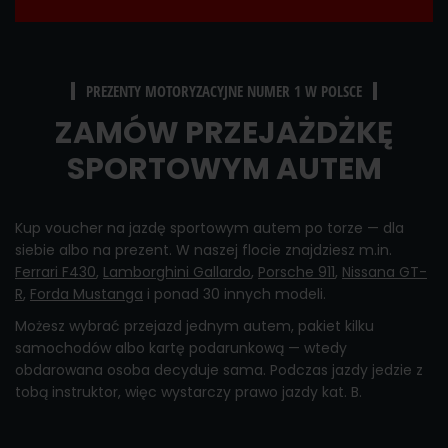
PREZENTY MOTORYZACYJNE NUMER 1 W POLSCE
ZAMÓW PRZEJAŻDŻKĘ
SPORTOWYM AUTEM
Kup voucher na jazdę sportowym autem po torze — dla
siebie albo na prezent. W naszej flocie znajdziesz m.in.
Ferrari F430
,
Lamborghini Gallardo
,
Porsche 911
,
Nissana GT-
R
,
Forda Mustanga
i ponad 30 innych modeli.
Możesz wybrać przejazd jednym autem, pakiet kilku
samochodów albo kartę podarunkową — wtedy
obdarowana osoba decyduje sama. Podczas jazdy jedzie z
tobą instruktor, więc wystarczy prawo jazdy kat. B.