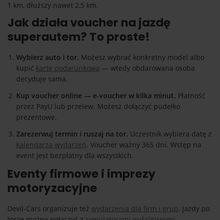
1 km, dłuższy nawet 2,5 km.
Jak działa voucher na jazdę
superautem? To proste!
Wybierz auto i tor.
Możesz wybrać konkretny model albo
kupić
kartę podarunkową
— wtedy obdarowana osoba
decyduje sama.
Kup voucher online — e-voucher w kilka minut.
Płatność
przez PayU lub przelew. Możesz dołączyć pudełko
prezentowe.
Zarezerwuj termin i ruszaj na tor.
Uczestnik wybiera datę z
kalendarza wydarzeń
. Voucher ważny 365 dni. Wstęp na
event jest bezpłatny dla wszystkich.
Eventy firmowe i imprezy
motoryzacyjne
Devil-Cars organizuje też
wydarzenia dla firm i grup
. Jazdy po
torze można połączyć z
symulatorami wyścigowymi
,