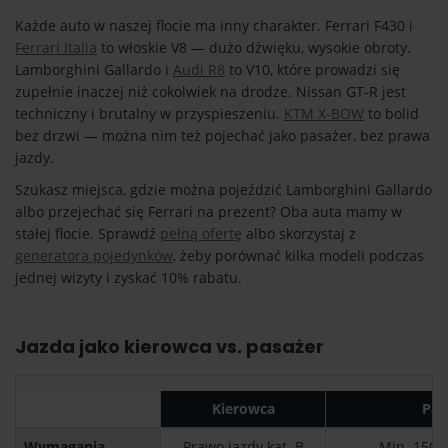
Każde auto w naszej flocie ma inny charakter. Ferrari F430 i
Ferrari Italia
to włoskie V8 — dużo dźwięku, wysokie obroty.
Lamborghini Gallardo i
Audi R8
to V10, które prowadzi się
zupełnie inaczej niż cokolwiek na drodze. Nissan GT-R jest
techniczny i brutalny w przyspieszeniu.
KTM X-BOW
to bolid
bez drzwi — można nim też pojechać jako pasażer, bez prawa
jazdy.
Szukasz miejsca, gdzie można pojeździć Lamborghini Gallardo
albo przejechać się Ferrari na prezent? Oba auta mamy w
stałej flocie. Sprawdź
pełną ofertę
albo skorzystaj z
generatora pojedynków
, żeby porównać kilka modeli podczas
jednej wizyty i zyskać 10% rabatu.
Jazda jako kierowca vs. pasażer
Kierowca
Pas
Wymagania
Prawo jazdy kat. B
Min. 150 