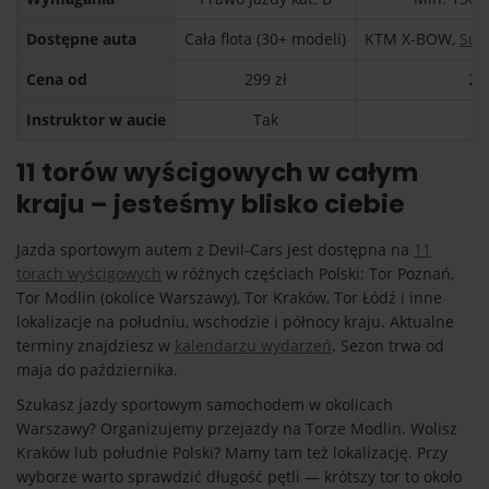
Dostępne auta
Cała flota (30+ modeli)
KTM X-BOW,
Sub
Cena od
299 zł
29
Instruktor w aucie
Tak
T
11 torów wyścigowych w całym
kraju – jesteśmy blisko ciebie
Jazda sportowym autem z Devil-Cars jest dostępna na
11
torach wyścigowych
w różnych częściach Polski: Tor Poznań,
Tor Modlin (okolice Warszawy), Tor Kraków, Tor Łódź i inne
lokalizacje na południu, wschodzie i północy kraju. Aktualne
terminy znajdziesz w
kalendarzu wydarzeń
. Sezon trwa od
maja do października.
Szukasz jazdy sportowym samochodem w okolicach
Warszawy? Organizujemy przejazdy na Torze Modlin. Wolisz
Kraków lub południe Polski? Mamy tam też lokalizację. Przy
wyborze warto sprawdzić długość pętli — krótszy tor to około