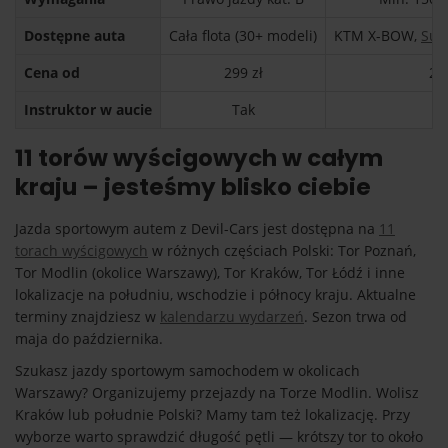
Dostępne auta
Cała flota (30+ modeli)
KTM X-BOW,
Sub
Cena od
299 zł
29
Instruktor w aucie
Tak
T
11 torów wyścigowych w całym
kraju – jesteśmy blisko ciebie
Jazda sportowym autem z Devil-Cars jest dostępna na
11
torach wyścigowych
w różnych częściach Polski: Tor Poznań,
Tor Modlin (okolice Warszawy), Tor Kraków, Tor Łódź i inne
lokalizacje na południu, wschodzie i północy kraju. Aktualne
terminy znajdziesz w
kalendarzu wydarzeń
. Sezon trwa od
maja do października.
Szukasz jazdy sportowym samochodem w okolicach
Warszawy? Organizujemy przejazdy na Torze Modlin. Wolisz
Kraków lub południe Polski? Mamy tam też lokalizację. Przy
wyborze warto sprawdzić długość pętli — krótszy tor to około