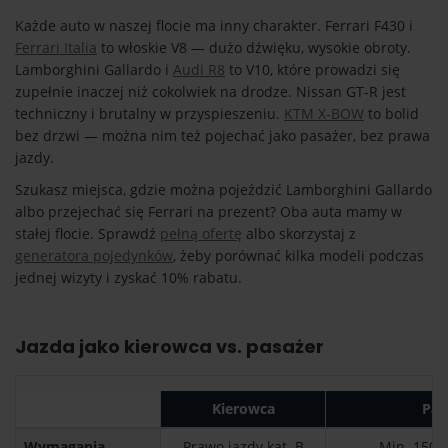
Każde auto w naszej flocie ma inny charakter. Ferrari F430 i
Ferrari Italia
to włoskie V8 — dużo dźwięku, wysokie obroty.
Lamborghini Gallardo i
Audi R8
to V10, które prowadzi się
zupełnie inaczej niż cokolwiek na drodze. Nissan GT-R jest
techniczny i brutalny w przyspieszeniu.
KTM X-BOW
to bolid
bez drzwi — można nim też pojechać jako pasażer, bez prawa
jazdy.
Szukasz miejsca, gdzie można pojeździć Lamborghini Gallardo
albo przejechać się Ferrari na prezent? Oba auta mamy w
stałej flocie. Sprawdź
pełną ofertę
albo skorzystaj z
generatora pojedynków
, żeby porównać kilka modeli podczas
jednej wizyty i zyskać 10% rabatu.
Jazda jako kierowca vs. pasażer
Kierowca
Pas
Wymagania
Prawo jazdy kat. B
Min. 150 