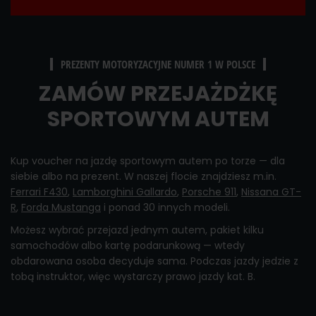
PREZENTY MOTORYZACYJNE NUMER 1 W POLSCE
ZAMÓW PRZEJAŻDŻKĘ
SPORTOWYM AUTEM
Kup voucher na jazdę sportowym autem po torze — dla
siebie albo na prezent. W naszej flocie znajdziesz m.in.
Ferrari F430
,
Lamborghini Gallardo
,
Porsche 911
,
Nissana GT-
R
,
Forda Mustanga
i ponad 30 innych modeli.
Możesz wybrać przejazd jednym autem, pakiet kilku
samochodów albo kartę podarunkową — wtedy
obdarowana osoba decyduje sama. Podczas jazdy jedzie z
tobą instruktor, więc wystarczy prawo jazdy kat. B.