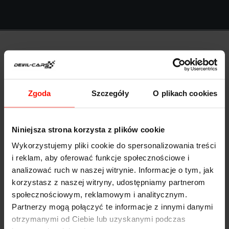
Anna Kołodziejczyk
Zgoda
Szczegóły
O plikach cookies
Niniejsza strona korzysta z plików cookie
Wykorzystujemy pliki cookie do spersonalizowania treści
i reklam, aby oferować funkcje społecznościowe i
Bardzo przystępne ceny i duży wybór sportowych
analizować ruch w naszej witrynie. Informacje o tym, jak
samochodów. Polecili mi Was znajomi i nie żałuję.
korzystasz z naszej witryny, udostępniamy partnerom
społecznościowym, reklamowym i analitycznym.
Znalazłam super prezent!
Partnerzy mogą połączyć te informacje z innymi danymi
otrzymanymi od Ciebie lub uzyskanymi podczas