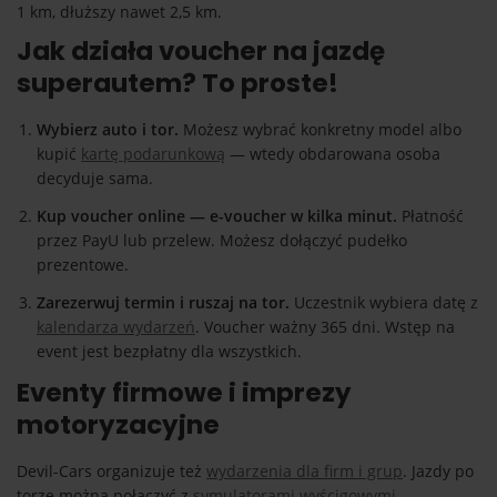
1 km, dłuższy nawet 2,5 km.
Jak działa voucher na jazdę
superautem? To proste!
Wybierz auto i tor.
Możesz wybrać konkretny model albo
kupić
kartę podarunkową
— wtedy obdarowana osoba
decyduje sama.
Kup voucher online — e-voucher w kilka minut.
Płatność
przez PayU lub przelew. Możesz dołączyć pudełko
prezentowe.
Zarezerwuj termin i ruszaj na tor.
Uczestnik wybiera datę z
kalendarza wydarzeń
. Voucher ważny 365 dni. Wstęp na
event jest bezpłatny dla wszystkich.
Eventy firmowe i imprezy
motoryzacyjne
Devil-Cars organizuje też
wydarzenia dla firm i grup
. Jazdy po
torze można połączyć z
symulatorami wyścigowymi
,