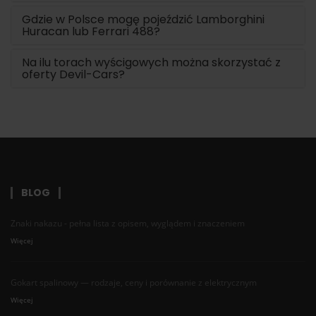
Gdzie w Polsce mogę pojeździć Lamborghini
Huracan lub Ferrari 488?
Na ilu torach wyścigowych można skorzystać z
oferty Devil-Cars?
BLOG
Znaki nakazu - pełna lista z opisem, wyglądem i znaczeniem
Więcej
Gokart spalinowy — rodzaje, ceny i porównanie z elektrycznym
Więcej