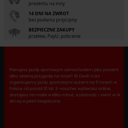
prezentu na inny
14 DNI NA ZWROT
bez podania przyczyny
BEZPIECZNE ZAKUPY
przelew, PayU, pobranie
Planujesz jazdę sportowym samochodem jako prezent
albo własną przygodę na torze? W Devil-Cars
organizujemy jazdy sportowymi autami na 11 torach w
Polsce od ponad 10 lat. E-voucher wybierasz online,
dostajesz na maila w kilka minut, a płatność i zwrot w 14
dni są w pełni bezpieczne.