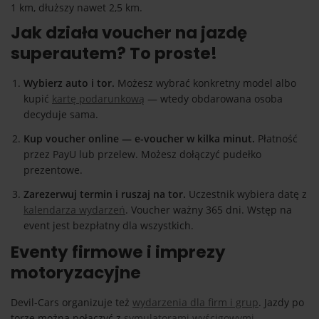
1 km, dłuższy nawet 2,5 km.
Jak działa voucher na jazdę
superautem? To proste!
Wybierz auto i tor.
Możesz wybrać konkretny model albo
kupić
kartę podarunkową
— wtedy obdarowana osoba
decyduje sama.
Kup voucher online — e-voucher w kilka minut.
Płatność
przez PayU lub przelew. Możesz dołączyć pudełko
prezentowe.
Zarezerwuj termin i ruszaj na tor.
Uczestnik wybiera datę z
kalendarza wydarzeń
. Voucher ważny 365 dni. Wstęp na
event jest bezpłatny dla wszystkich.
Eventy firmowe i imprezy
motoryzacyjne
Devil-Cars organizuje też
wydarzenia dla firm i grup
. Jazdy po
torze można połączyć z
symulatorami wyścigowymi
,