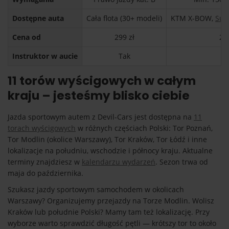
Dostępne auta
Cała flota (30+ modeli)
KTM X-BOW,
Sub
Cena od
299 zł
29
Instruktor w aucie
Tak
T
11 torów wyścigowych w całym
kraju – jesteśmy blisko ciebie
Jazda sportowym autem z Devil-Cars jest dostępna na
11
torach wyścigowych
w różnych częściach Polski: Tor Poznań,
Tor Modlin (okolice Warszawy), Tor Kraków, Tor Łódź i inne
lokalizacje na południu, wschodzie i północy kraju. Aktualne
terminy znajdziesz w
kalendarzu wydarzeń
. Sezon trwa od
maja do października.
Szukasz jazdy sportowym samochodem w okolicach
Warszawy? Organizujemy przejazdy na Torze Modlin. Wolisz
Kraków lub południe Polski? Mamy tam też lokalizację. Przy
wyborze warto sprawdzić długość pętli — krótszy tor to około