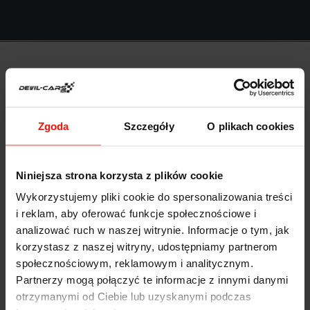
Anna Kołodziejczyk
Zgoda
Szczegóły
O plikach cookies
Niniejsza strona korzysta z plików cookie
Wykorzystujemy pliki cookie do spersonalizowania treści
i reklam, aby oferować funkcje społecznościowe i
Bardzo przystępne ceny i duży wybór sportowych
analizować ruch w naszej witrynie. Informacje o tym, jak
samochodów. Polecili mi Was znajomi i nie żałuję.
korzystasz z naszej witryny, udostępniamy partnerom
społecznościowym, reklamowym i analitycznym.
Znalazłam super prezent!
Partnerzy mogą połączyć te informacje z innymi danymi
otrzymanymi od Ciebie lub uzyskanymi podczas