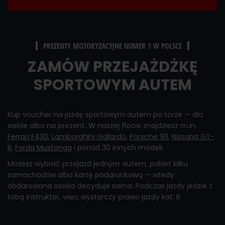
PREZENTY MOTORYZACYJNE NUMER 1 W POLSCE
ZAMÓW PRZEJAŻDŻKĘ
SPORTOWYM AUTEM
Kup voucher na jazdę sportowym autem po torze — dla
siebie albo na prezent. W naszej flocie znajdziesz m.in.
Ferrari F430
,
Lamborghini Gallardo
,
Porsche 911
,
Nissana GT-
R
,
Forda Mustanga
i ponad 30 innych modeli.
Możesz wybrać przejazd jednym autem, pakiet kilku
samochodów albo kartę podarunkową — wtedy
obdarowana osoba decyduje sama. Podczas jazdy jedzie z
tobą instruktor, więc wystarczy prawo jazdy kat. B.