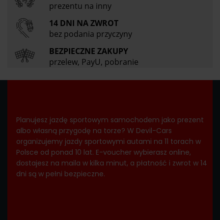
prezentu na inny
14 DNI NA ZWROT
bez podania przyczyny
BEZPIECZNE ZAKUPY
przelew, PayU, pobranie
Planujesz jazdę sportowym samochodem jako prezent
albo własną przygodę na torze? W Devil-Cars
organizujemy jazdy sportowymi autami na 11 torach w
Polsce od ponad 10 lat. E-voucher wybierasz online,
dostajesz na maila w kilka minut, a płatność i zwrot w 14
dni są w pełni bezpieczne.