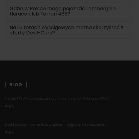
Gdzie w Polsce mogę pojeździć Lamborghini
Huracan lub Ferrari 488?
Na ilu torach wyścigowych można skorzystać z
oferty Devil-Cars?
BLOG
Napęd FWD – co oznacza i czym różni się od RWD oraz AWD?
Więcej
Znaki nakazu - pełna lista z opisem, wyglądem i znaczeniem
Więcej