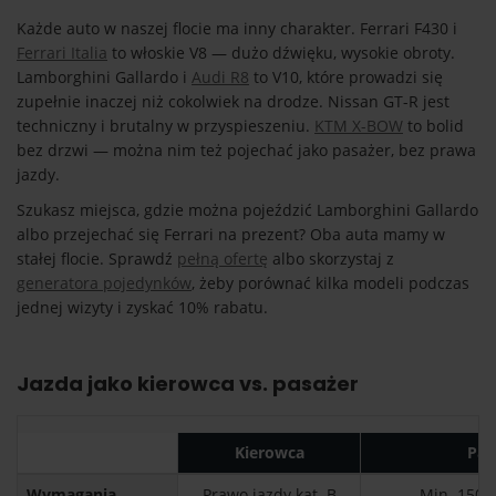
Każde auto w naszej flocie ma inny charakter. Ferrari F430 i
Ferrari Italia
to włoskie V8 — dużo dźwięku, wysokie obroty.
Lamborghini Gallardo i
Audi R8
to V10, które prowadzi się
zupełnie inaczej niż cokolwiek na drodze. Nissan GT-R jest
techniczny i brutalny w przyspieszeniu.
KTM X-BOW
to bolid
bez drzwi — można nim też pojechać jako pasażer, bez prawa
jazdy.
Szukasz miejsca, gdzie można pojeździć Lamborghini Gallardo
albo przejechać się Ferrari na prezent? Oba auta mamy w
stałej flocie. Sprawdź
pełną ofertę
albo skorzystaj z
generatora pojedynków
, żeby porównać kilka modeli podczas
jednej wizyty i zyskać 10% rabatu.
Jazda jako kierowca vs. pasażer
Kierowca
Pas
Wymagania
Prawo jazdy kat. B
Min. 150 