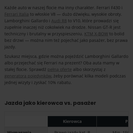
Każde auto w naszej flocie ma inny charakter. Ferrari F430 i
Ferrari Italia
to włoskie V8 — dużo dźwięku, wysokie obroty.
Lamborghini Gallardo i
Audi R8
to V10, które prowadzi się
zupełnie inaczej niż cokolwiek na drodze. Nissan GT-R jest
techniczny i brutalny w przyspieszeniu.
KTM X-BOW
to bolid
bez drzwi — można nim też pojechać jako pasażer, bez prawa
jazdy.
Szukasz miejsca, gdzie można pojeździć Lamborghini Gallardo
albo przejechać się Ferrari na prezent? Oba auta mamy w
stałej flocie. Sprawdź
pełną ofertę
albo skorzystaj z
generatora pojedynków
, żeby porównać kilka modeli podczas
jednej wizyty i zyskać 10% rabatu.
Jazda jako kierowca vs. pasażer
Kierowca
Pas
Wymagania
Prawo jazdy kat. B
Min. 150 