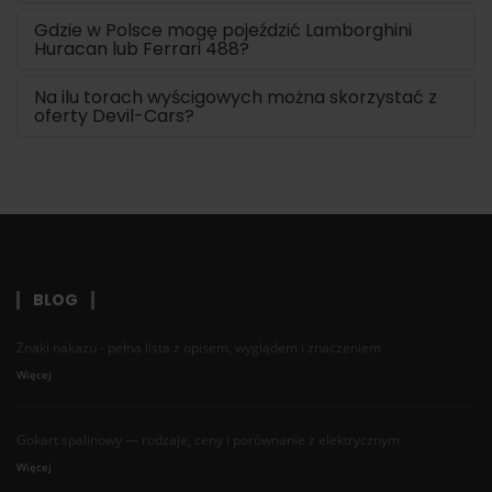
Gdzie w Polsce mogę pojeździć Lamborghini
Huracan lub Ferrari 488?
Na ilu torach wyścigowych można skorzystać z
oferty Devil-Cars?
BLOG
Znaki nakazu - pełna lista z opisem, wyglądem i znaczeniem
Więcej
Gokart spalinowy — rodzaje, ceny i porównanie z elektrycznym
Więcej