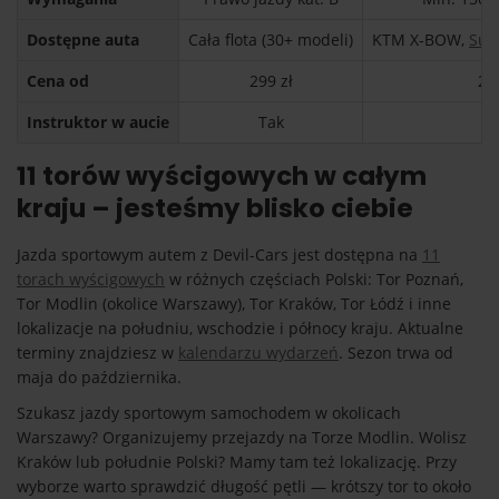
Dostępne auta
Cała flota (30+ modeli)
KTM X-BOW,
Sub
Cena od
299 zł
29
Instruktor w aucie
Tak
T
11 torów wyścigowych w całym
kraju – jesteśmy blisko ciebie
Jazda sportowym autem z Devil-Cars jest dostępna na
11
torach wyścigowych
w różnych częściach Polski: Tor Poznań,
Tor Modlin (okolice Warszawy), Tor Kraków, Tor Łódź i inne
lokalizacje na południu, wschodzie i północy kraju. Aktualne
terminy znajdziesz w
kalendarzu wydarzeń
. Sezon trwa od
maja do października.
Szukasz jazdy sportowym samochodem w okolicach
Warszawy? Organizujemy przejazdy na Torze Modlin. Wolisz
Kraków lub południe Polski? Mamy tam też lokalizację. Przy
wyborze warto sprawdzić długość pętli — krótszy tor to około