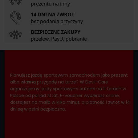
prezentu na inny
14 DNI NA ZWROT
bez podania przyczyny
BEZPIECZNE ZAKUPY
przelew, PayU, pobranie
Planujesz jazdę sportowym samochodem jako prezent
albo własną przygodę na torze? W Devil-Cars
organizujemy jazdy sportowymi autami na 11 torach w
Polsce od ponad 10 lat. E-voucher wybierasz online,
dostajesz na maila w kilka minut, a płatność i zwrot w 14
dni są w pełni bezpieczne.