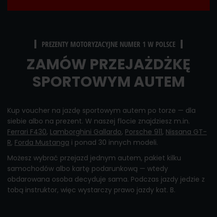
PREZENTY MOTORYZACYJNE NUMER 1 W POLSCE
ZAMÓW PRZEJAŻDŻKĘ
SPORTOWYM AUTEM
Kup voucher na jazdę sportowym autem po torze — dla
siebie albo na prezent. W naszej flocie znajdziesz m.in.
Ferrari F430
,
Lamborghini Gallardo
,
Porsche 911
,
Nissana GT-
R
,
Forda Mustanga
i ponad 30 innych modeli.
Możesz wybrać przejazd jednym autem, pakiet kilku
samochodów albo kartę podarunkową — wtedy
obdarowana osoba decyduje sama. Podczas jazdy jedzie z
tobą instruktor, więc wystarczy prawo jazdy kat. B.