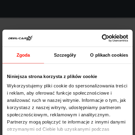
Anna Kołodziejczyk
Zgoda
Szczegóły
O plikach cookies
Niniejsza strona korzysta z plików cookie
Wykorzystujemy pliki cookie do spersonalizowania treści
i reklam, aby oferować funkcje społecznościowe i
Bardzo przystępne ceny i duży wybór sportowych
analizować ruch w naszej witrynie. Informacje o tym, jak
samochodów. Polecili mi Was znajomi i nie żałuję.
korzystasz z naszej witryny, udostępniamy partnerom
społecznościowym, reklamowym i analitycznym.
Znalazłam super prezent!
Partnerzy mogą połączyć te informacje z innymi danymi
otrzymanymi od Ciebie lub uzyskanymi podczas