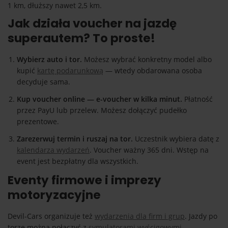
1 km, dłuższy nawet 2,5 km.
Jak działa voucher na jazdę
superautem? To proste!
Wybierz auto i tor.
Możesz wybrać konkretny model albo
kupić
kartę podarunkową
— wtedy obdarowana osoba
decyduje sama.
Kup voucher online — e-voucher w kilka minut.
Płatność
przez PayU lub przelew. Możesz dołączyć pudełko
prezentowe.
Zarezerwuj termin i ruszaj na tor.
Uczestnik wybiera datę z
kalendarza wydarzeń
. Voucher ważny 365 dni. Wstęp na
event jest bezpłatny dla wszystkich.
Eventy firmowe i imprezy
motoryzacyjne
Devil-Cars organizuje też
wydarzenia dla firm i grup
. Jazdy po
torze można połączyć z
symulatorami wyścigowymi
,